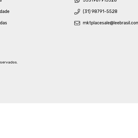
s
5531987915528
idade
(31) 98791-5528
idas
mktplacesale@leebrasil.co
eservados.