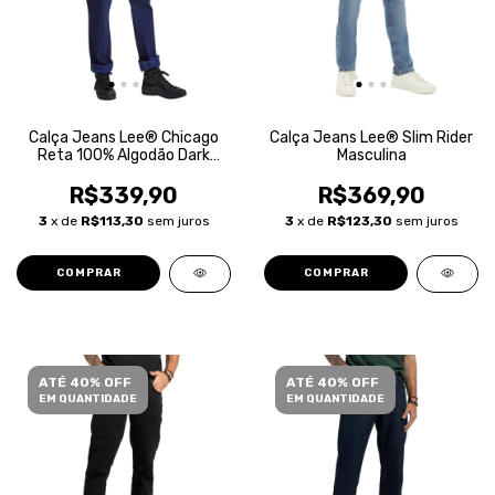
Calça Jeans Lee® Chicago
Calça Jeans Lee® Slim Rider
Reta 100% Algodão Dark
Masculina
Blue Masculina
R$339,90
R$369,90
3
x de
R$113,30
sem juros
3
x de
R$123,30
sem juros
COMPRAR
COMPRAR
ATÉ 40% OFF
ATÉ 40% OFF
EM QUANTIDADE
EM QUANTIDADE