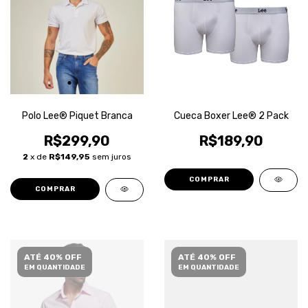
Polo Lee® Piquet Branca
Cueca Boxer Lee® 2 Pack
R$299,90
R$189,90
2
x de
R$149,95
sem juros
COMPRAR
COMPRAR
ATÉ 40% OFF
ATÉ 40% OFF
EM QUANTIDADE
EM QUANTIDADE