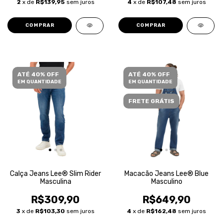
2
x de
R$139,95
sem juros
4
x de
R$107,48
sem juros
COMPRAR
COMPRAR
ATÉ 40% OFF
ATÉ 40% OFF
EM QUANTIDADE
EM QUANTIDADE
FRETE GRÁTIS
Calça Jeans Lee® Slim Rider
Macacão Jeans Lee® Blue
Masculina
Masculino
R$309,90
R$649,90
3
x de
R$103,30
sem juros
4
x de
R$162,48
sem juros