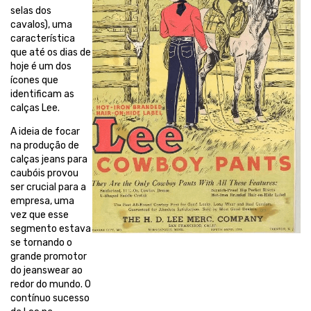
selas dos
cavalos), uma
característica
que até os dias de
hoje é um dos
ícones que
identificam as
calças Lee.
A ideia de focar
na produção de
calças jeans para
caubóis provou
ser crucial para a
empresa, uma
vez que esse
segmento estava
se tornando o
grande promotor
do jeanswear ao
redor do mundo. O
contínuo sucesso