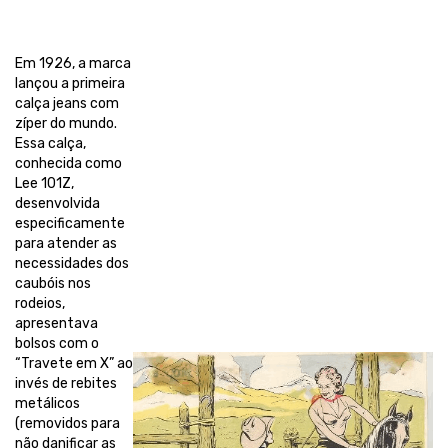
Em 1926, a marca
lançou a primeira
calça jeans com
zíper do mundo.
Essa calça,
conhecida como
Lee 101Z,
desenvolvida
especificamente
para atender as
necessidades dos
caubóis nos
rodeios,
apresentava
bolsos com o
“Travete em X” ao
invés de rebites
metálicos
(removidos para
não danificar as