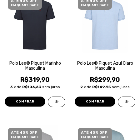
ATÉ 40% OFF
ATÉ 40% OFF
EM QUANTIDADE
EM QUANTIDADE
Polo Lee® Piquet Marinho
Polo Lee® Piquet Azul Claro
Masculina
Masculina
R$319,90
R$299,90
3
x de
R$106,63
sem juros
2
x de
R$149,95
sem juros
COMPRAR
COMPRAR
ATÉ 40% OFF
ATÉ 40% OFF
EM QUANTIDADE
EM QUANTIDADE