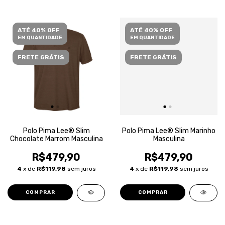
ATÉ 40% OFF
ATÉ 40% OFF
EM QUANTIDADE
EM QUANTIDADE
FRETE GRÁTIS
FRETE GRÁTIS
Polo Pima Lee® Slim
Polo Pima Lee® Slim Marinho
Chocolate Marrom Masculina
Masculina
R$479,90
R$479,90
4
x de
R$119,98
sem juros
4
x de
R$119,98
sem juros
COMPRAR
COMPRAR