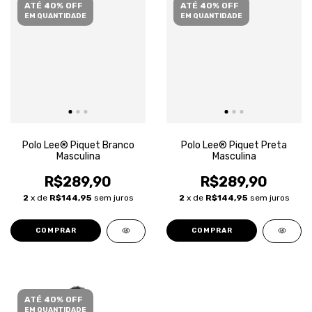
ATÉ 40% OFF
ATÉ 40% OFF
EM QUANTIDADE
EM QUANTIDADE
Polo Lee® Piquet Branco
Polo Lee® Piquet Preta
Masculina
Masculina
R$289,90
R$289,90
2
x de
R$144,95
sem juros
2
x de
R$144,95
sem juros
COMPRAR
COMPRAR
ATÉ 40% OFF
EM QUANTIDADE