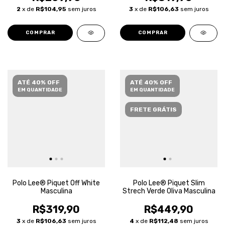
2
x de
R$104,95
sem juros
3
x de
R$106,63
sem juros
COMPRAR
COMPRAR
ATÉ 40% OFF
ATÉ 40% OFF
EM QUANTIDADE
EM QUANTIDADE
FRETE GRÁTIS
Polo Lee® Piquet Off White
Polo Lee® Piquet Slim
Masculina
Strech Verde Oliva Masculina
R$319,90
R$449,90
3
x de
R$106,63
sem juros
4
x de
R$112,48
sem juros