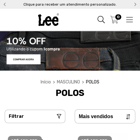
Clique para receber um atendimento personalizado.
0
Início
>
MASCULINO
>
POLOS
POLOS
Filtrar