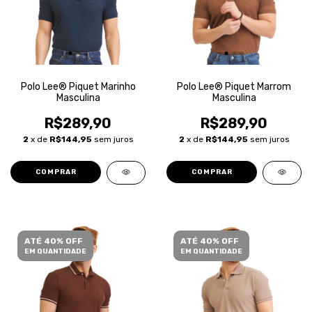
Polo Lee® Piquet Marinho
Polo Lee® Piquet Marrom
Masculina
Masculina
R$289,90
R$289,90
2
x de
R$144,95
sem juros
2
x de
R$144,95
sem juros
COMPRAR
COMPRAR
ATÉ 40% OFF
ATÉ 40% OFF
EM QUANTIDADE
EM QUANTIDADE