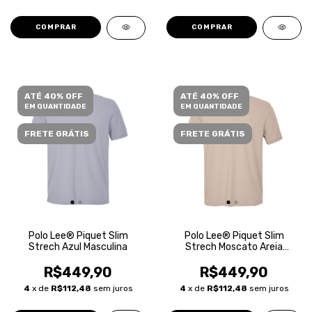
COMPRAR
COMPRAR
ATÉ 40% OFF
ATÉ 40% OFF
EM QUANTIDADE
EM QUANTIDADE
FRETE GRÁTIS
FRETE GRÁTIS
Polo Lee® Piquet Slim
Polo Lee® Piquet Slim
Strech Azul Masculina
Strech Moscato Areia
Masculina
R$449,90
R$449,90
4
x de
R$112,48
sem juros
4
x de
R$112,48
sem juros