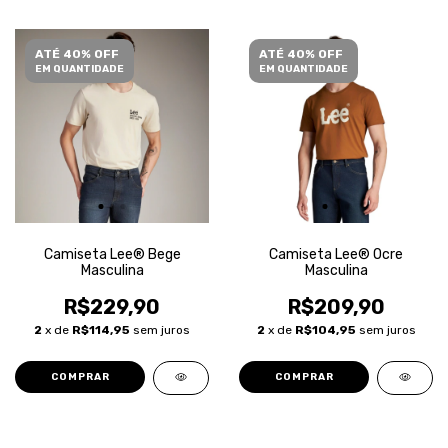
ATÉ 40% OFF
ATÉ 40% OFF
EM QUANTIDADE
EM QUANTIDADE
Camiseta Lee® Bege
Camiseta Lee® Ocre
Masculina
Masculina
R$229,90
R$209,90
2
x de
R$114,95
sem juros
2
x de
R$104,95
sem juros
COMPRAR
COMPRAR