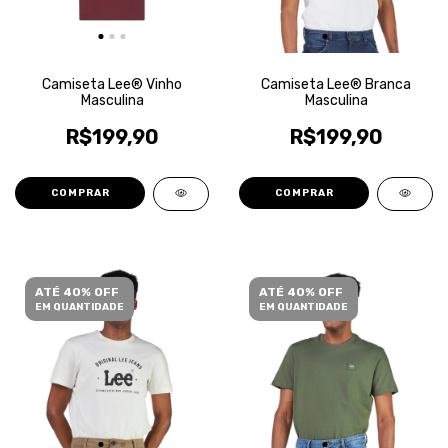
Camiseta Lee® Vinho
Camiseta Lee® Branca
Masculina
Masculina
R$199,90
R$199,90
COMPRAR
COMPRAR
ATÉ 40% OFF
ATÉ 40% OFF
EM QUANTIDADE
EM QUANTIDADE