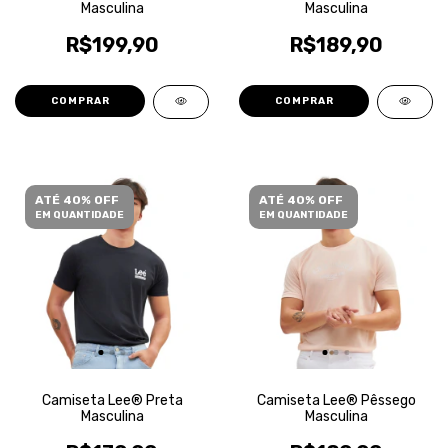
Masculina
Masculina
R$199,90
R$189,90
COMPRAR
COMPRAR
ATÉ 40% OFF
ATÉ 40% OFF
EM QUANTIDADE
EM QUANTIDADE
Camiseta Lee® Preta
Camiseta Lee® Pêssego
Masculina
Masculina