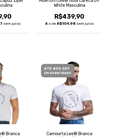
Capuz Zíper
Moletom Lee® Gola Careca Off
sculina
White Masculina
9,90
R$439,90
97
sem juros
4
x de
R$109,98
sem juros
ATÉ 40% OFF
EM QUANTIDADE
e® Branca
Camiseta Lee® Branca