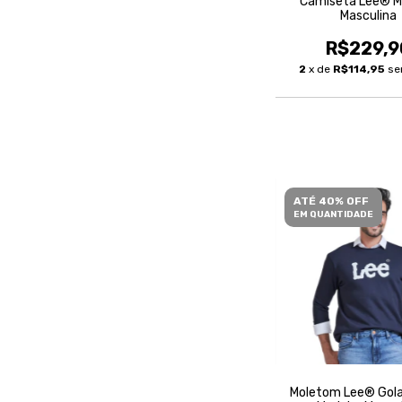
Camiseta Lee® M
Masculina
R$229,9
2
x de
R$114,95
se
ATÉ 40% OFF
EM QUANTIDADE
Moletom Lee® Gola