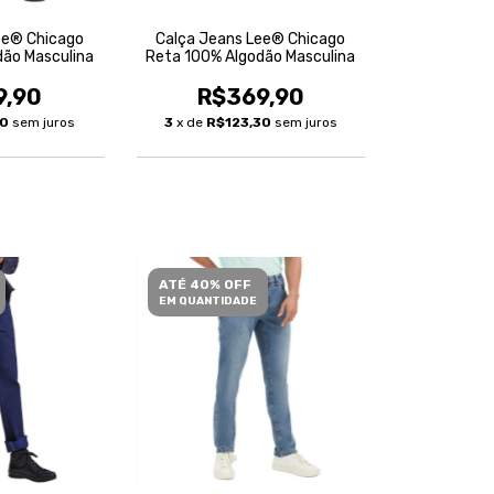
ee® Chicago
Calça Jeans Lee® Chicago
dão Masculina
Reta 100% Algodão Masculina
9,90
R$369,90
30
sem juros
3
x de
R$123,30
sem juros
ATÉ 40% OFF
EM QUANTIDADE