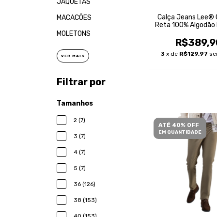
JAQUETAS
Calça Jeans Lee® 
MACACÕES
Reta 100% Algodão
Masculina
MOLETONS
R$389,9
3
x de
R$129,97
se
VER MAIS
Filtrar por
Tamanhos
2 (7)
ATÉ 40% OFF
EM QUANTIDADE
3 (7)
4 (7)
5 (7)
36 (126)
38 (153)
40 (153)