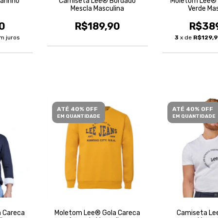
arinho
Camiseta Lee® Bordado
Moletom Lee® 
Mescla Masculina
Verde Ma
0
R$189,90
R$38
m juros
3
x de
R$129,
ATÉ 40% OFF
ATÉ 40% OFF
EM QUANTIDADE
EM QUANTIDADE
 Careca
Moletom Lee® Gola Careca
Camiseta Le