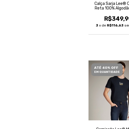
Calça Sarja Lee® 
Reta 100% Algodã
Masculina
R$349,9
3
x de
R$116,63
se
ATÉ 40% OFF
EM QUANTIDADE