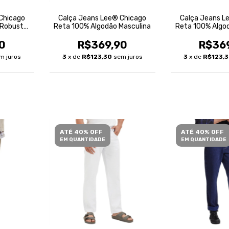
Chicago
Calça Jeans Lee® Chicago
Calça Jeans L
 Robusta
Reta 100% Algodão Masculina
Reta 100% Algo
0
R$369,90
R$36
m juros
3
x de
R$123,30
sem juros
3
x de
R$123,
ATÉ 40% OFF
ATÉ 40% OFF
EM QUANTIDADE
EM QUANTIDADE