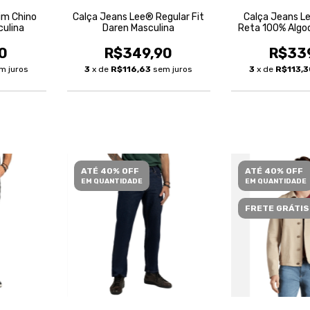
im Chino
Calça Jeans Lee® Regular Fit
Calça Jeans L
culina
Daren Masculina
Reta 100% Algo
Mascu
0
R$349,90
R$33
m juros
3
x de
R$116,63
sem juros
3
x de
R$113,
ATÉ 40% OFF
ATÉ 40% OFF
EM QUANTIDADE
EM QUANTIDADE
FRETE GRÁTIS