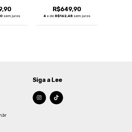
9,90
R$649,90
30
sem juros
4
x de
R$162,48
sem juros
Siga a Lee
m.br