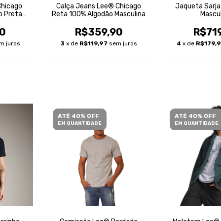
Chicago
Calça Jeans Lee® Chicago
Jaqueta Sarja
o Preta
Reta 100% Algodão Masculina
Mascu
0
R$359,90
R$71
m juros
3
x de
R$119,97
sem juros
4
x de
R$179,
ATÉ 40% OFF
ATÉ 40% OFF
EM QUANTIDADE
EM QUANTIDADE