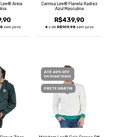
 Lee® Areia
Camisa Lee® Flanela Xadrez
lina
Azul Masculina
9,90
R$439,90
98
sem juros
4
x de
R$109,98
sem juros
ATÉ 40% OFF
EM QUANTIDADE
FRETE GRÁTIS