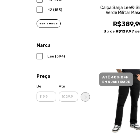
Calça Sarja Lee® Sl
42 (153)
Verde Militar Mas
R$389,9
VER TODOS
3
x de
R$129,97
se
Marca
Lee (394)
Preço
ATÉ 40% OFF
EM QUANTIDADE
De
Até