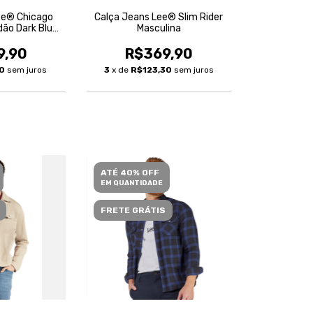
ee® Chicago
Calça Jeans Lee® Slim Rider
dão Dark Blue
Masculina
lina
9,90
R$369,90
30
sem juros
3
x de
R$123,30
sem juros
ATÉ 40% OFF
EM QUANTIDADE
FRETE GRÁTIS