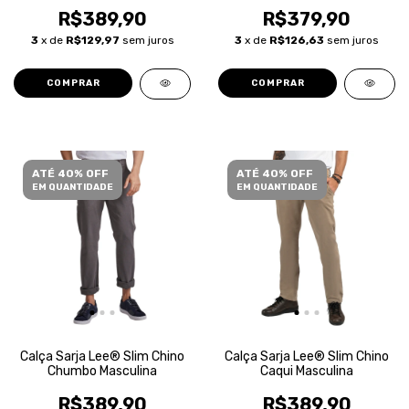
R$389,90
R$379,90
3
x de
R$129,97
sem juros
3
x de
R$126,63
sem juros
COMPRAR
COMPRAR
ATÉ 40% OFF
ATÉ 40% OFF
EM QUANTIDADE
EM QUANTIDADE
Calça Sarja Lee® Slim Chino
Calça Sarja Lee® Slim Chino
Chumbo Masculina
Caqui Masculina
R$389,90
R$389,90