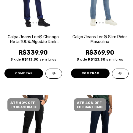
Calça Jeans Lee® Chicago
Calça Jeans Lee® Slim Rider
Reta 100% Algodão Dark
Masculina
Blue Masculina
R$339,90
R$369,90
3
x de
R$113,30
sem juros
3
x de
R$123,30
sem juros
COMPRAR
COMPRAR
ATÉ 40% OFF
ATÉ 40% OFF
EM QUANTIDADE
EM QUANTIDADE