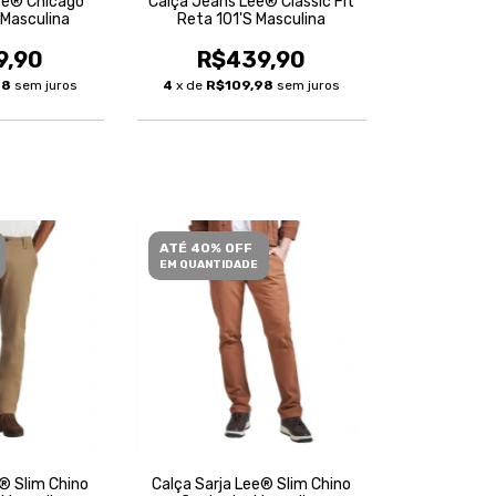
ee® Chicago
Calça Jeans Lee® Classic Fit
 Masculina
Reta 101'S Masculina
9,90
R$439,90
98
sem juros
4
x de
R$109,98
sem juros
ATÉ 40% OFF
EM QUANTIDADE
® Slim Chino
Calça Sarja Lee® Slim Chino