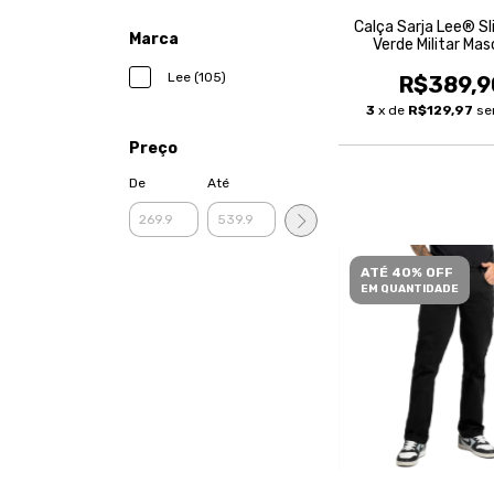
Calça Sarja Lee® Sl
Marca
Verde Militar Mas
Lee (105)
R$389,9
3
x de
R$129,97
se
Preço
De
Até
ATÉ 40% OFF
EM QUANTIDADE