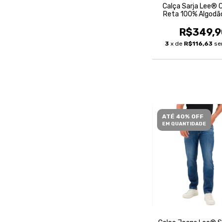
Calça Sarja Lee® 
Reta 100% Algodã
Masculina
R$349,9
3
x de
R$116,63
se
ATÉ 40% OFF
EM QUANTIDADE