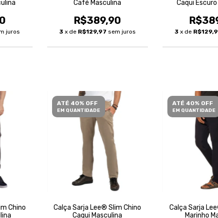
ulina
Café Masculina
Caqui Escuro
0
R$389,90
R$38
m juros
3
x de
R$129,97
sem juros
3
x de
R$129,
ATÉ 40% OFF
ATÉ 40% OFF
EM QUANTIDADE
EM QUANTIDADE
im Chino
Calça Sarja Lee® Slim Chino
Calça Sarja Lee
lina
Caqui Masculina
Marinho Ma