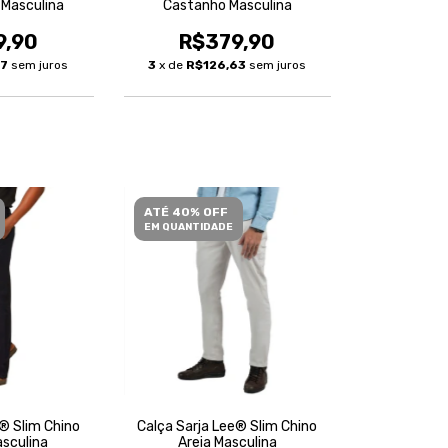
 Masculina
Castanho Masculina
9,90
R$379,90
97
sem juros
3
x de
R$126,63
sem juros
ATÉ 40% OFF
EM QUANTIDADE
® Slim Chino
Calça Sarja Lee® Slim Chino
sculina
Areia Masculina