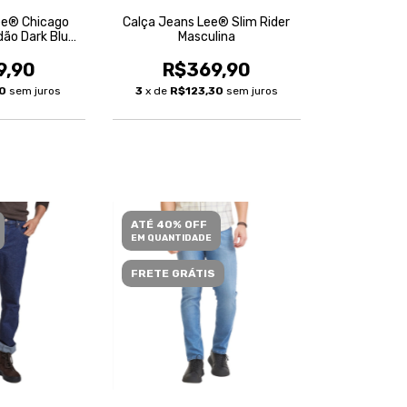
ee® Chicago
Calça Jeans Lee® Slim Rider
dão Dark Blue
Masculina
lina
9,90
R$369,90
30
sem juros
3
x de
R$123,30
sem juros
ATÉ 40% OFF
EM QUANTIDADE
FRETE GRÁTIS