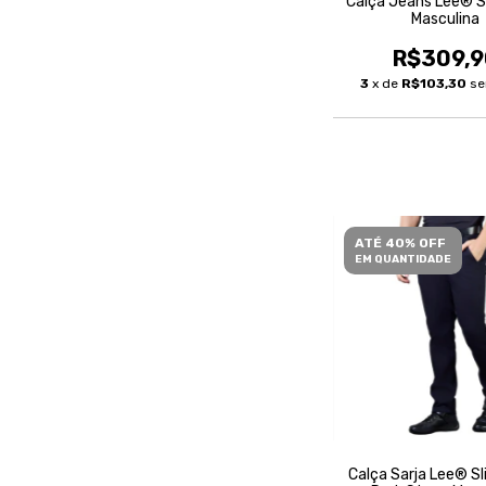
Calça Jeans Lee® S
Masculina
R$309,9
3
x de
R$103,30
se
ATÉ 40% OFF
EM QUANTIDADE
Calça Sarja Lee® Sl