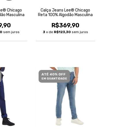
ee® Chicago
Calça Jeans Lee® Chicago
dão Masculina
Reta 100% Algodão Masculina
9,90
R$369,90
30
sem juros
3
x de
R$123,30
sem juros
ATÉ 40% OFF
EM QUANTIDADE