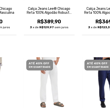
Chicago
Calça Jeans Lee® Chicago
Calça Jeans L
Masculina
Reta 100% Algodão Robusta
Reta 100% Algo
Masculina
0
R$389,90
R$36
m juros
3
x de
R$129,97
sem juros
3
x de
R$123,
ATÉ 40% OFF
ATÉ 40% OFF
EM QUANTIDADE
EM QUANTIDADE