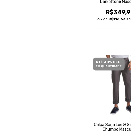
Dark Stone Masc
R$349,9
3
x de
R$116,63
se
ATÉ 40% OFF
EM QUANTIDADE
Calça Sarja Lee® Sl
Chumbo Mascu