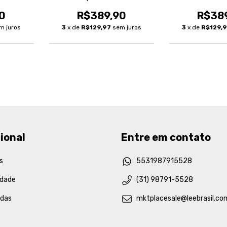
0
R$389,90
R$38
m juros
3
x de
R$129,97
sem juros
3
x de
R$129,
ional
Entre em contato
s
5531987915528
idade
(31) 98791-5528
idas
mktplacesale@leebrasil.co