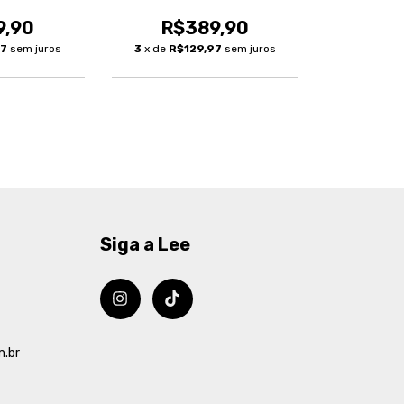
9,90
R$389,90
97
sem juros
3
x de
R$129,97
sem juros
Siga a Lee
m.br