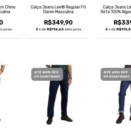
im Chino
Calça Jeans Lee® Regular Fit
Calça Jeans L
culina
Daren Masculina
Reta 100% Algo
Mascu
0
R$349,90
R$33
m juros
3
x de
R$116,63
sem juros
3
x de
R$113,
ATÉ 40% OFF
ATÉ 40% OFF
EM QUANTIDADE
EM QUANTIDADE