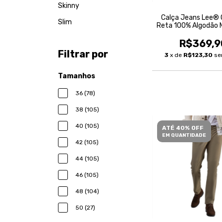
Skinny
Calça Jeans Lee® 
Slim
Reta 100% Algodão 
R$369,9
Filtrar por
3
x de
R$123,30
se
Tamanhos
36 (78)
38 (105)
40 (105)
ATÉ 40% OFF
EM QUANTIDADE
42 (105)
44 (105)
46 (105)
48 (104)
50 (27)