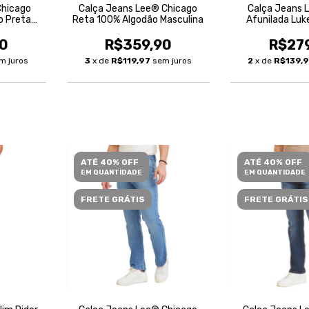
Chicago
Calça Jeans Lee® Chicago
Calça Jeans 
o Preta
Reta 100% Algodão Masculina
Afunilada Luk
0
R$359,90
R$27
m juros
3
x de
R$119,97
sem juros
2
x de
R$139,
ATÉ 40% OFF
ATÉ 40% OFF
EM QUANTIDADE
EM QUANTIDADE
FRETE GRÁTIS
FRETE GRÁTIS