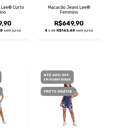
 Lee® Curto
Macacão Jeans Lee®
ino
Feminino
9,90
R$649,90
48
sem juros
4
x de
R$162,48
sem juros
ATÉ 40% OFF
EM QUANTIDADE
FRETE GRÁTIS