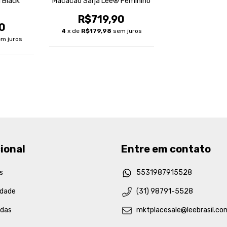
 Black
Macacão Sarja Lee® Feminino
R$719,90
0
4
x de
R$179,98
sem juros
m juros
ional
Entre em contato
s
5531987915528
idade
(31) 98791-5528
idas
mktplacesale@leebrasil.co