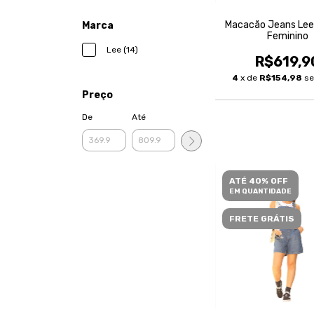
Macacão Jeans Le
Marca
Feminino
Lee (14)
R$619,9
4
x de
R$154,98
se
Preço
De
Até
ATÉ 40% OFF
EM QUANTIDADE
FRETE GRÁTIS