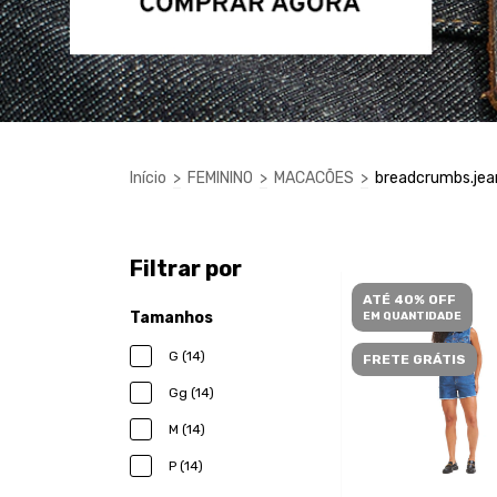
Início
>
FEMININO
>
MACACÕES
>
breadcrumbs.jea
Filtrar por
ATÉ 40% OFF
Tamanhos
EM QUANTIDADE
G (14)
FRETE GRÁTIS
Gg (14)
M (14)
P (14)