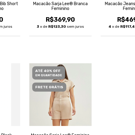
Bib Short
Macacão Sarja Lee® Branca
Macacão Jeans
no
Feminino
Femin
0
R$369,90
R$46
m juros
3
x de
R$123,30
sem juros
4
x de
R$117,
ATÉ 40% OFF
EM QUANTIDADE
FRETE GRÁTIS