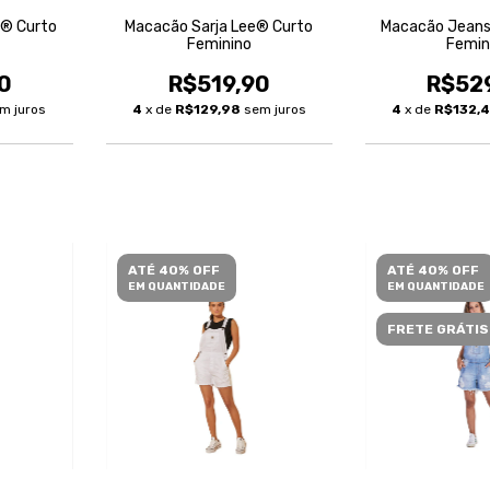
e® Curto
Macacão Sarja Lee® Curto
Macacão Jeans
Feminino
Femin
0
R$519,90
R$52
m juros
4
x de
R$129,98
sem juros
4
x de
R$132,
ATÉ 40% OFF
ATÉ 40% OFF
EM QUANTIDADE
EM QUANTIDADE
FRETE GRÁTIS