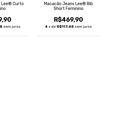
 Lee® Curto
Macacão Jeans Lee® Bib
ino
Short Feminino
9,90
R$469,90
48
sem juros
4
x de
R$117,48
sem juros