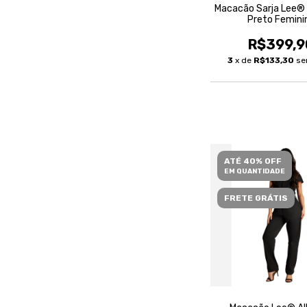
Macacão Sarja Lee® 
Preto Femini
R$399,9
3
x de
R$133,30
se
ATÉ 40% OFF
EM QUANTIDADE
FRETE GRÁTIS