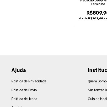
Macacão Lee® All
Feminina
R$809,9
4
x de
R$202,48
se
Ajuda
Instituc
Política de Privacidade
Quem Somo
Política de Envio
Sustentabil
Política de Troca
Guia de Med