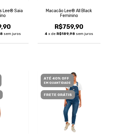
s Lee® Saia
Macacão Lee® All Black
ino
Feminino
9,90
R$759,90
98
sem juros
4
x de
R$189,98
sem juros
ATÉ 40% OFF
EM QUANTIDADE
FRETE GRÁTIS