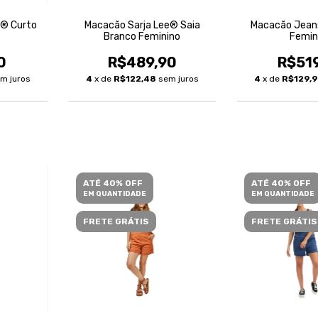
e® Curto
Macacão Sarja Lee® Saia
Macacão Jean
Branco Feminino
Femin
0
R$489,90
R$51
m juros
4
x de
R$122,48
sem juros
4
x de
R$129,
ATÉ 40% OFF
ATÉ 40% OFF
EM QUANTIDADE
EM QUANTIDADE
FRETE GRÁTIS
FRETE GRÁTIS