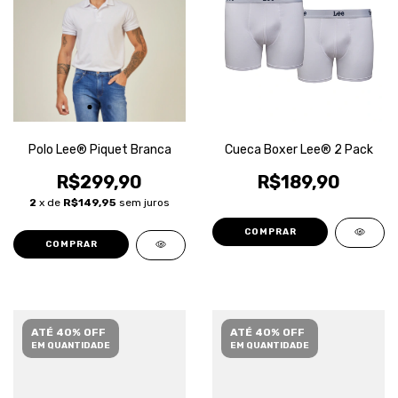
Polo Lee® Piquet Branca
Cueca Boxer Lee® 2 Pack
R$299,90
R$189,90
2
x de
R$149,95
sem juros
COMPRAR
COMPRAR
ATÉ 40% OFF
ATÉ 40% OFF
EM QUANTIDADE
EM QUANTIDADE