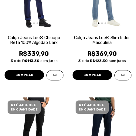
Calça Jeans Lee® Chicago
Calça Jeans Lee® Slim Rider
Reta 100% Algodão Dark
Masculina
Blue Masculina
R$339,90
R$369,90
3
x de
R$113,30
sem juros
3
x de
R$123,30
sem juros
COMPRAR
COMPRAR
ATÉ 40% OFF
ATÉ 40% OFF
EM QUANTIDADE
EM QUANTIDADE