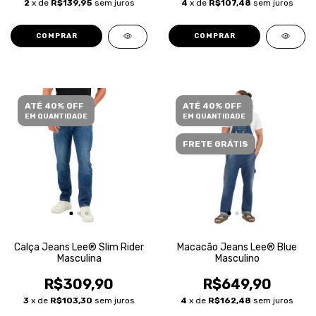
2
x de
R$139,95
sem juros
4
x de
R$107,48
sem juros
COMPRAR
COMPRAR
ATÉ 40% OFF
ATÉ 40% OFF
EM QUANTIDADE
EM QUANTIDADE
FRETE GRÁTIS
Calça Jeans Lee® Slim Rider
Macacão Jeans Lee® Blue
Masculina
Masculino
R$309,90
R$649,90
3
x de
R$103,30
sem juros
4
x de
R$162,48
sem juros