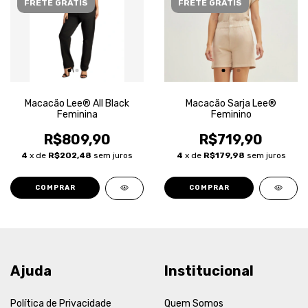
FRETE GRÁTIS
FRETE GRÁTIS
Macacão Lee® All Black
Macacão Sarja Lee®
Feminina
Feminino
R$809,90
R$719,90
4
x de
R$202,48
sem juros
4
x de
R$179,98
sem juros
COMPRAR
COMPRAR
Ajuda
Institucional
Política de Privacidade
Quem Somos