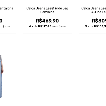
antalona
Calça Jeans Lee® Wide Leg
Calça Jeans Le
Feminina
A-Line F
0
R$469,90
R$30
m juros
4
x de
R$117,48
sem juros
3
x de
R$103,