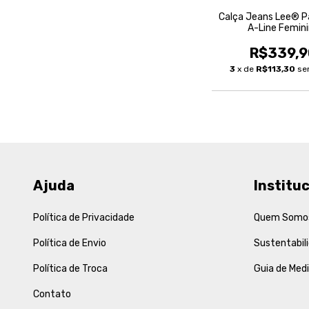
Calça Jeans Lee® P
A-Line Femin
R$339,9
3
x de
R$113,30
se
Ajuda
Instituc
Política de Privacidade
Quem Somo
Política de Envio
Sustentabil
Política de Troca
Guia de Med
Contato