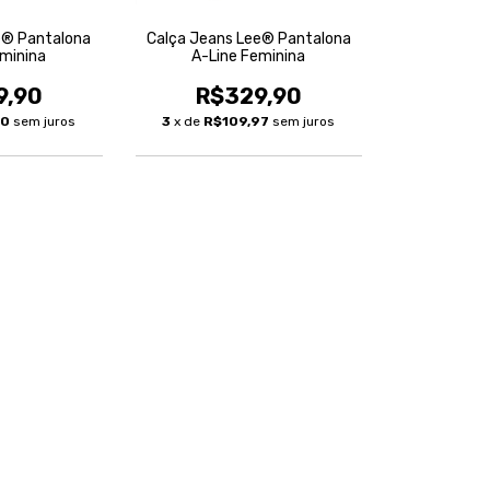
e® Pantalona
Calça Jeans Lee® Pantalona
eminina
A-Line Feminina
9,90
R$329,90
30
sem juros
3
x de
R$109,97
sem juros