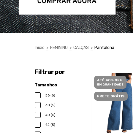
Início
>
FEMININO
>
CALÇAS
>
Pantalona
Filtrar por
ATÉ 40% OFF
Tamanhos
EM QUANTIDADE
36 (5)
FRETE GRÁTIS
38 (5)
40 (5)
42 (5)