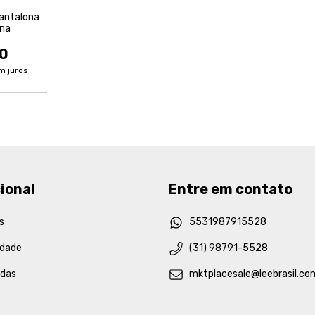
antalona
ina
0
m juros
ional
Entre em contato
s
5531987915528
idade
(31) 98791-5528
idas
mktplacesale@leebrasil.co