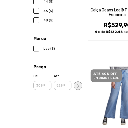
44 (5)
Calça Jeans Lee® P
46 (5)
Feminina
48 (5)
R$529,9
4
x de
R$132,48
se
Marca
Lee (5)
Preço
ATÉ 40% OFF
De
Até
EM QUANTIDADE