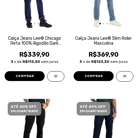
Calça Jeans Lee® Chicago
Calça Jeans Lee® Slim Rider
Reta 100% Algodão Dark
Masculina
Blue Masculina
R$339,90
R$369,90
3
x de
R$113,30
sem juros
3
x de
R$123,30
sem juros
COMPRAR
COMPRAR
ATÉ 40% OFF
ATÉ 40% OFF
EM QUANTIDADE
EM QUANTIDADE