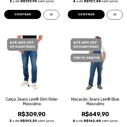
2
x de
R$139,95
sem juros
4
x de
R$107,48
sem juros
COMPRAR
COMPRAR
ATÉ 40% OFF
ATÉ 40% OFF
EM QUANTIDADE
EM QUANTIDADE
FRETE GRÁTIS
Calça Jeans Lee® Slim Rider
Macacão Jeans Lee® Blue
Masculina
Masculino
R$309,90
R$649,90
3
x de
R$103,30
sem juros
4
x de
R$162,48
sem juros