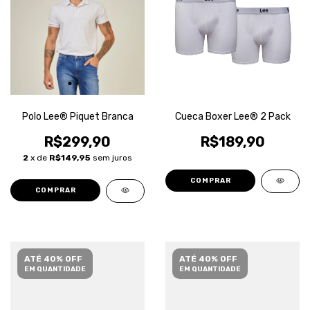
Polo Lee® Piquet Branca
Cueca Boxer Lee® 2 Pack
R$299,90
R$189,90
2
x de
R$149,95
sem juros
COMPRAR
COMPRAR
ATÉ 40% OFF
ATÉ 40% OFF
EM QUANTIDADE
EM QUANTIDADE