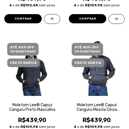
4
x de
R$102,48
sem juros
4
x de
R$109,98
sem juros
COMPRAR
COMPRAR
ATÉ 40% OFF
ATÉ 40% OFF
EM QUANTIDADE
EM QUANTIDADE
FRETE GRÁTIS
FRETE GRÁTIS
Moletom Lee® Capuz
Moletom Lee® Capuz
Canguru Preto Masculina
Canguru Mescla Cinza
Escuro Masculina
R$439,90
R$439,90
4
x de
R$109,98
sem juros
4
x de
R$109,98
sem juros