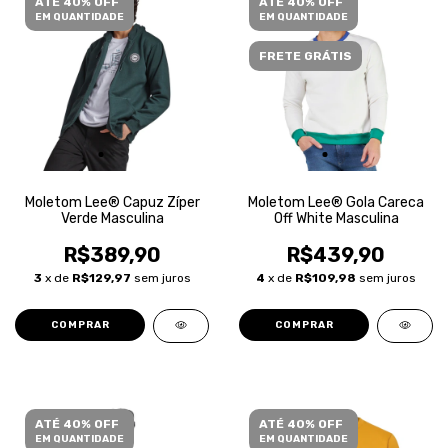
ATÉ 40% OFF
ATÉ 40% OFF
EM QUANTIDADE
EM QUANTIDADE
FRETE GRÁTIS
Moletom Lee® Capuz Zíper
Moletom Lee® Gola Careca
Verde Masculina
Off White Masculina
R$389,90
R$439,90
3
x de
R$129,97
sem juros
4
x de
R$109,98
sem juros
COMPRAR
COMPRAR
ATÉ 40% OFF
ATÉ 40% OFF
EM QUANTIDADE
EM QUANTIDADE