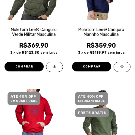
Moletom Lee® Canguru
Moletom Lee® Canguru
Verde Militar Masculina
Marinho Masculina
R$369,90
R$359,90
3
x de
R$123,30
sem juros
3
x de
R$119,97
sem juros
COMPRAR
COMPRAR
ATÉ 40% OFF
ATÉ 40% OFF
EM QUANTIDADE
EM QUANTIDADE
FRETE GRÁTIS