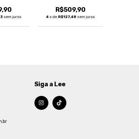
Masculina
9,90
R$509,90
63
sem juros
4
x de
R$127,48
sem juros
Siga a Lee
m.br