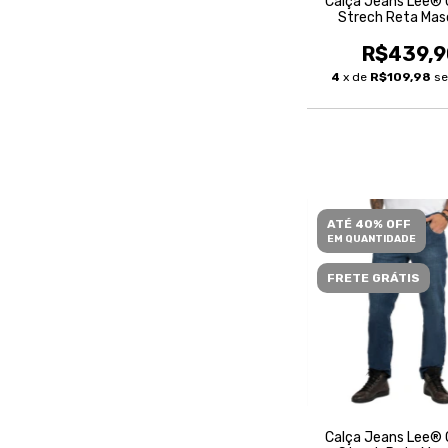
Calça Jeans Lee® 
Strech Reta Mas
R$439,9
4
x de
R$109,98
se
ATÉ 40% OFF
EM QUANTIDADE
FRETE GRÁTIS
Calça Jeans Lee® 