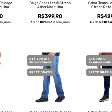
Chicago
Calça Jeans Lee® Strech
Calça Jeans L
culina
Asher Masculina
Strech Reta
0
R$399,90
R$42
m juros
3
x de
R$133,30
sem juros
4
x de
R$107,
ATÉ 40% OFF
ATÉ 40% OFF
EM QUANTIDADE
EM QUANTIDADE
FRETE GRÁTIS
FRETE GRÁTIS