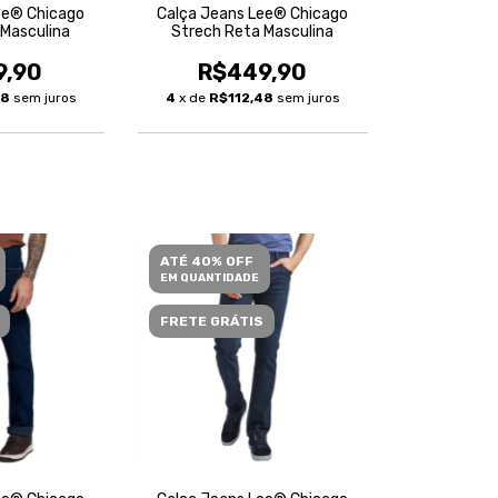
ee® Chicago
Calça Jeans Lee® Chicago
 Masculina
Strech Reta Masculina
9,90
R$449,90
48
sem juros
4
x de
R$112,48
sem juros
ATÉ 40% OFF
EM QUANTIDADE
FRETE GRÁTIS