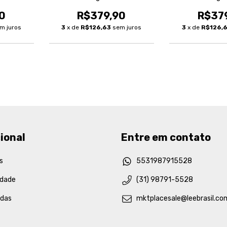
0
R$379,90
R$37
m juros
3
x de
R$126,63
sem juros
3
x de
R$126,
ional
Entre em contato
s
5531987915528
idade
(31) 98791-5528
idas
mktplacesale@leebrasil.co