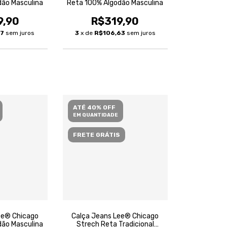
dão Masculina
Reta 100% Algodão Masculina
9,90
R$319,90
97
sem juros
3
x de
R$106,63
sem juros
ATÉ 40% OFF
EM QUANTIDADE
FRETE GRÁTIS
ee® Chicago
Calça Jeans Lee® Chicago
dão Masculina
Strech Reta Tradicional