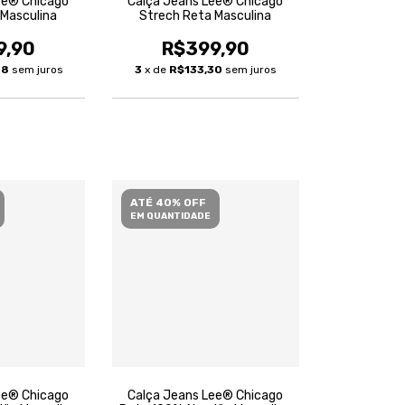
ee® Chicago
Calça Jeans Lee® Chicago
 Masculina
Strech Reta Masculina
9,90
R$399,90
98
sem juros
3
x de
R$133,30
sem juros
ATÉ 40% OFF
EM QUANTIDADE
ee® Chicago
Calça Jeans Lee® Chicago