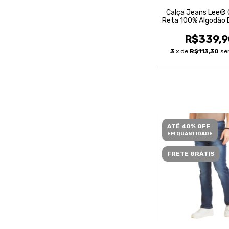
Calça Jeans Lee® 
Reta 100% Algodão 
Masculina
R$339,9
3
x de
R$113,30
se
ATÉ 40% OFF
EM QUANTIDADE
FRETE GRÁTIS