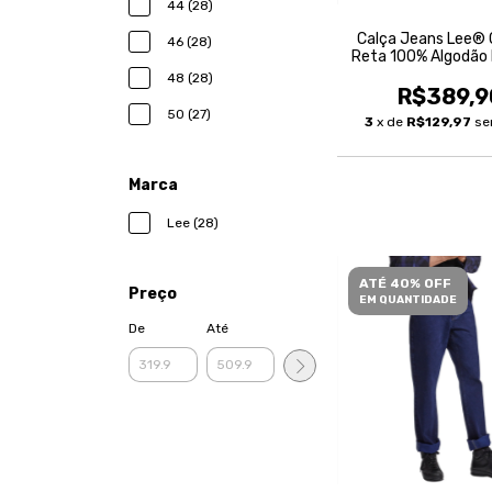
44 (28)
Calça Jeans Lee® 
46 (28)
Reta 100% Algodão
Masculina
48 (28)
R$389,9
50 (27)
3
x de
R$129,97
se
Marca
Lee (28)
ATÉ 40% OFF
Preço
EM QUANTIDADE
De
Até