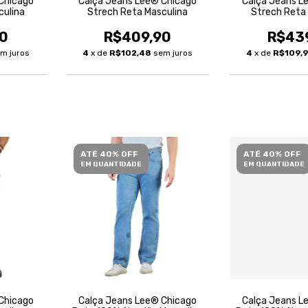
Chicago
Calça Jeans Lee® Chicago
Calça Jeans L
culina
Strech Reta Masculina
Strech Reta
0
R$409,90
R$43
m juros
4
x de
R$102,48
sem juros
4
x de
R$109,
ATÉ 40% OFF
ATÉ 40% OFF
EM QUANTIDADE
EM QUANTIDADE
Chicago
Calça Jeans Lee® Chicago
Calça Jeans L