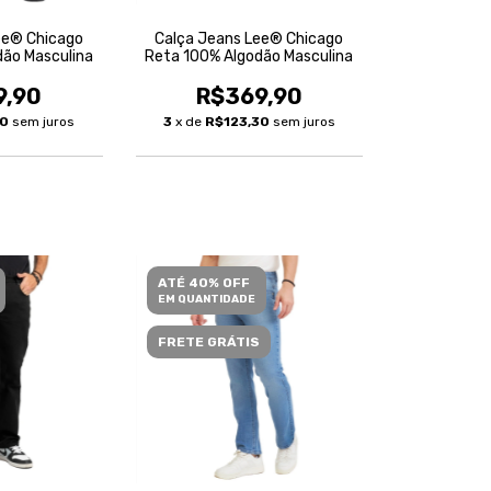
ee® Chicago
Calça Jeans Lee® Chicago
dão Masculina
Reta 100% Algodão Masculina
9,90
R$369,90
30
sem juros
3
x de
R$123,30
sem juros
ATÉ 40% OFF
EM QUANTIDADE
FRETE GRÁTIS