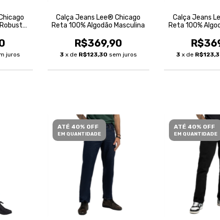
Chicago
Calça Jeans Lee® Chicago
Calça Jeans L
 Robusta
Reta 100% Algodão Masculina
Reta 100% Algo
0
R$369,90
R$36
m juros
3
x de
R$123,30
sem juros
3
x de
R$123,
ATÉ 40% OFF
ATÉ 40% OFF
EM QUANTIDADE
EM QUANTIDADE