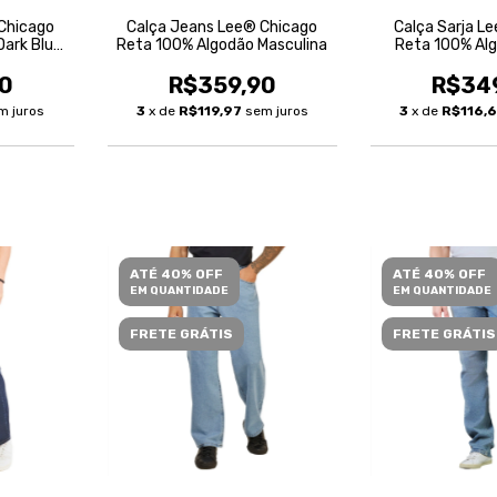
Chicago
Calça Jeans Lee® Chicago
Calça Sarja L
Dark Blue
Reta 100% Algodão Masculina
Reta 100% Al
Mascu
0
R$359,90
R$34
m juros
3
x de
R$119,97
sem juros
3
x de
R$116,
ATÉ 40% OFF
ATÉ 40% OFF
EM QUANTIDADE
EM QUANTIDADE
FRETE GRÁTIS
FRETE GRÁTIS