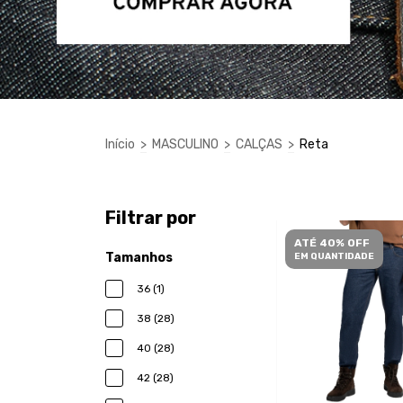
Início
>
MASCULINO
>
CALÇAS
>
Reta
Filtrar por
ATÉ 40% OFF
Tamanhos
EM QUANTIDADE
36 (1)
38 (28)
40 (28)
42 (28)