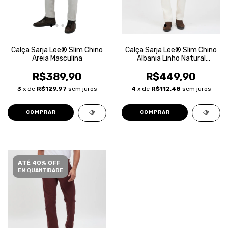
Calça Sarja Lee® Slim Chino
Calça Sarja Lee® Slim Chino
Areia Masculina
Albania Linho Natural
Masculina
R$389,90
R$449,90
3
x de
R$129,97
sem juros
4
x de
R$112,48
sem juros
COMPRAR
COMPRAR
ATÉ 40% OFF
EM QUANTIDADE