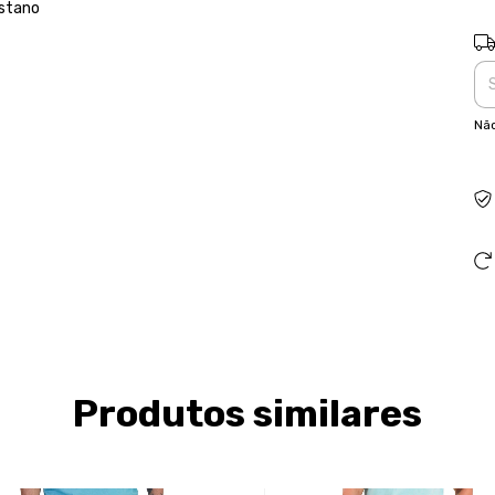
astano
Ent
Não
Produtos similares