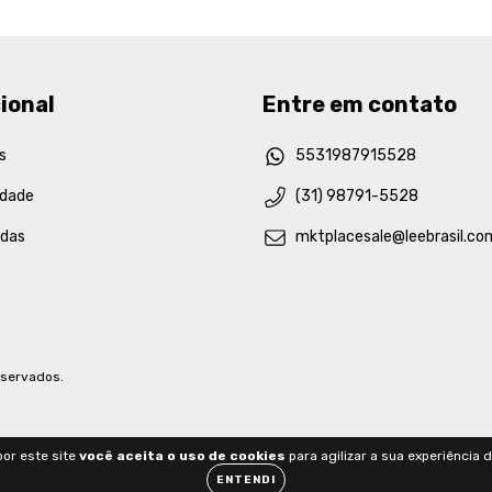
ional
Entre em contato
s
5531987915528
idade
(31) 98791-5528
idas
mktplacesale@leebrasil.co
eservados.
or este site
você aceita o uso de cookies
para agilizar a sua experiência 
ENTENDI