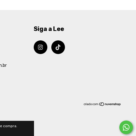
Siga a Lee
m.br
de compra.