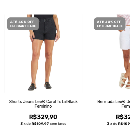
ATÉ 40% OFF
ATÉ 40% OFF
EM QUANTIDADE
EM QUANTIDADE
Shorts Jeans Lee® Carol Total Black
Bermuda Lee® Je
Feminino
Femi
R$329,90
R$32
3
x de
R$109,97
sem juros
3
x de
R$109