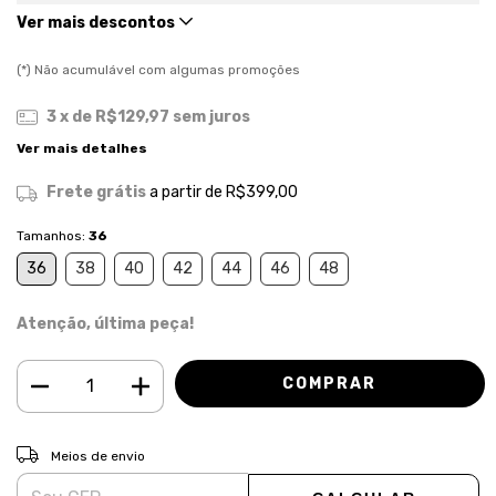
Ver mais descontos
(*) Não acumulável com algumas promoções
3
x de
R$129,97
sem juros
Ver mais detalhes
Frete grátis
a partir de
R$399,00
Tamanhos:
36
36
38
40
42
44
46
48
Atenção, última peça!
ALTERAR CEP
Entregas para o CEP:
Meios de envio