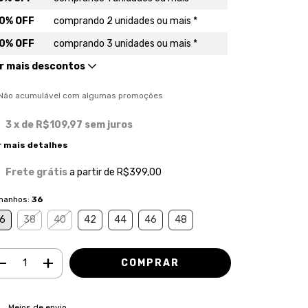
0% OFF
comprando 2 unidades ou mais *
0% OFF
comprando 3 unidades ou mais *
r mais descontos
) Não acumulável com algumas promoções
3
x de
R$109,97
sem juros
r mais detalhes
Frete grátis
a partir de
R$399,00
manhos:
36
6
38
40
42
44
46
48
ALTERAR CEP
regas para o CEP:
Meios de envio