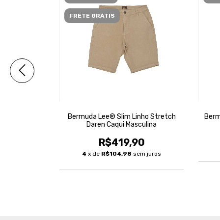
FRETE GRÁTIS
aren Lixada
Bermuda Lee® Slim Linho Stretch
Berm
Daren Caqui Masculina
90
R$419,90
m juros
4
x de
R$104,98
sem juros