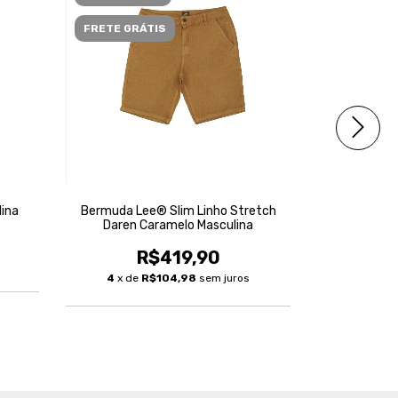
FRETE GRÁTIS
ina
Bermuda Lee® Slim Linho Stretch
Bermuda Lee
Daren Caramelo Masculina
R$419,90
R
4
x de
R$104,98
sem juros
3
x de