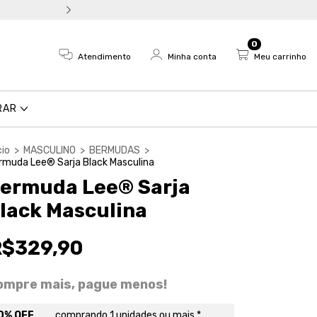
Troca fácil e devolução em a
0
Atendimento
Minha conta
Meu carrinho
RAR
cio
>
MASCULINO
>
BERMUDAS
>
rmuda Lee® Sarja Black Masculina
ermuda Lee® Sarja
lack Masculina
R$329,90
ompre mais, pague menos!
0% OFF
comprando 1 unidades ou mais *