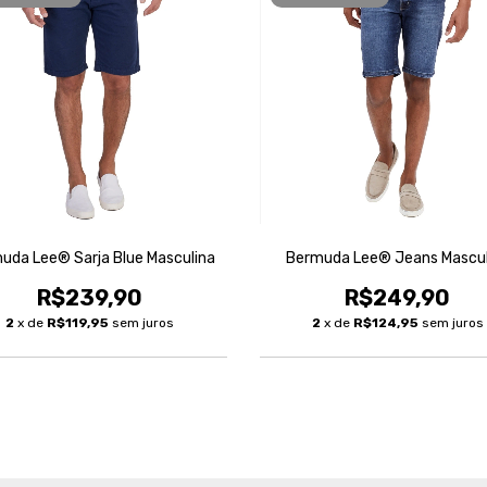
uda Lee® Sarja Blue Masculina
Bermuda Lee® Jeans Mascul
R$239,90
R$249,90
2
x de
R$119,95
sem juros
2
x de
R$124,95
sem juros