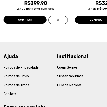
R$299,90
R$32
2
x de
R$149,95
sem juros
3
x de
R$109
COMPRAR
COMPRAR
Ajuda
Institucional
Política de Privacidade
Quem Somos
Política de Envio
Sustentabilidade
Política de Troca
Guia de Medidas
Contato