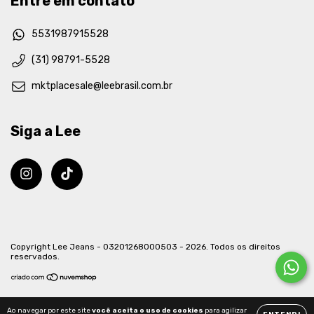
Entre em contato
5531987915528
(31) 98791-5528
mktplacesale@leebrasil.com.br
Siga a Lee
Copyright Lee Jeans - 03201268000503 - 2026. Todos os direitos
reservados.
Ao navegar por este site
você aceita o uso de cookies
para agilizar