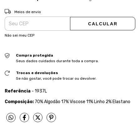
ALTERAR CEP
Entregas para o CEP:
Meios de envio
CALCULAR
Não sei meu CEP
Compra protegida
Seus dados cuidados durante toda a compra.
Trocas e devoluções
Se não gostar, você pode trocar ou devolver.
Referência
- 1937L
Composição:
70% Algodão 17% Viscose 11% Linho 2% Elastano