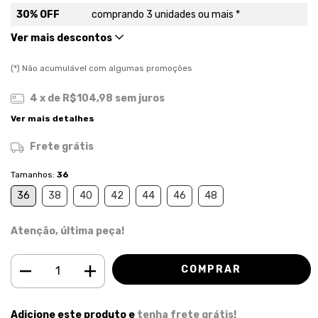
30% OFF
comprando 3 unidades ou mais *
Ver mais descontos
(*) Não acumulável com algumas promoções
4
x de
R$104,98
sem juros
Ver mais detalhes
Frete grátis
Tamanhos:
36
36
38
40
42
44
46
48
Atenção, última peça!
Adicione este produto e
tenha frete grátis!