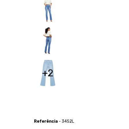
+2
Referência
- 3452L