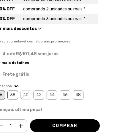
0% OFF
comprando 2 unidades ou mais *
0% OFF
comprando 3 unidades ou mais *
r mais descontos
) Não acumulável com algumas promoções
4
x de
R$107,48
sem juros
r mais detalhes
Frete grátis
manhos:
36
6
38
40
42
44
46
48
enção, última peça!