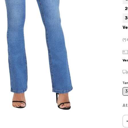
2
3
Ve
(*
Ve
Ta
3
At