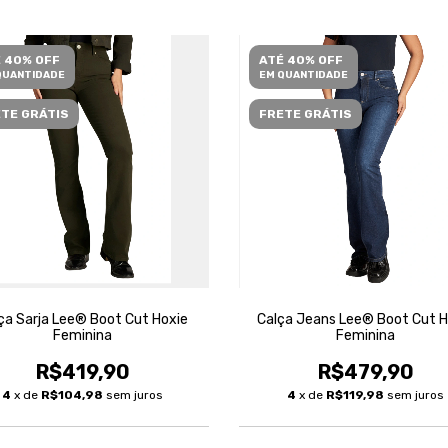
 40% OFF
ATÉ 40% OFF
QUANTIDADE
EM QUANTIDADE
TE GRÁTIS
FRETE GRÁTIS
ça Sarja Lee® Boot Cut Hoxie
Calça Jeans Lee® Boot Cut H
Feminina
Feminina
R$419,90
R$479,90
4
x de
R$104,98
sem juros
4
x de
R$119,98
sem juros