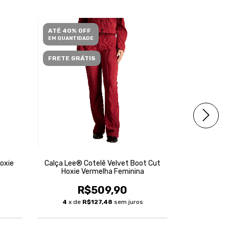
ATÉ 40% OFF
ATÉ 40% O
EM QUANTIDADE
EM QUANTID
FRETE GRÁTIS
FRETE GRÁ
oxie
Calça Lee® Cotelê Velvet Boot Cut
Calça Jean
Hoxie Vermelha Feminina
R$509,90
R
4
x de
R$127,48
sem juros
4
x de