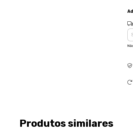
Ad
Ent
Não
Produtos similares