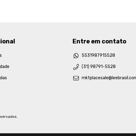
ional
Entre em contato
s
5531987915528
idade
(31) 98791-5528
idas
mktplacesale@leebrasil.co
eservados.