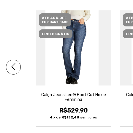
ATÉ 40% OFF
ATÉ
EM QUANTIDADE
EM 
FRETE GRÁTIS
FRE
t Cut Hoxie
Calça Jeans Lee® Boot Cut Hoxie
Cal
Feminina
90
R$529,90
m juros
4
x de
R$132,48
sem juros