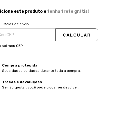
icione este produto e
tenha frete grátis!
ALTERAR CEP
regas para o CEP:
Meios de envio
CALCULAR
 sei meu CEP
Compra protegida
Seus dados cuidados durante toda a compra.
Trocas e devoluções
Se não gostar, você pode trocar ou devolver.