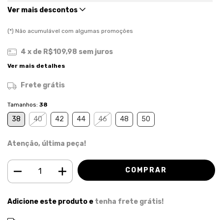
Ver mais descontos
(*) Não acumulável com algumas promoções
4
x de
R$109,98
sem juros
Ver mais detalhes
Frete grátis
Tamanhos:
38
38
40
42
44
46
48
50
Atenção, última peça!
Adicione este produto e
tenha frete grátis!
ALTERAR CEP
Entregas para o CEP: