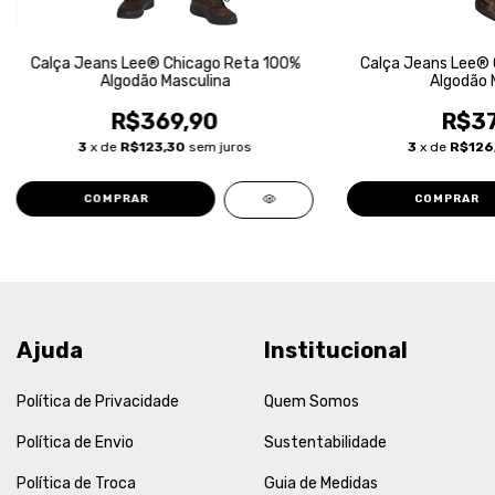
Calça Jeans Lee® Chicago Reta 100%
Calça Jeans Lee® 
Algodão Masculina
Algodão 
R$369,90
R$37
3
x de
R$123,30
sem juros
3
x de
R$126
COMPRAR
COMPRAR
Ajuda
Institucional
Política de Privacidade
Quem Somos
Política de Envio
Sustentabilidade
Política de Troca
Guia de Medidas