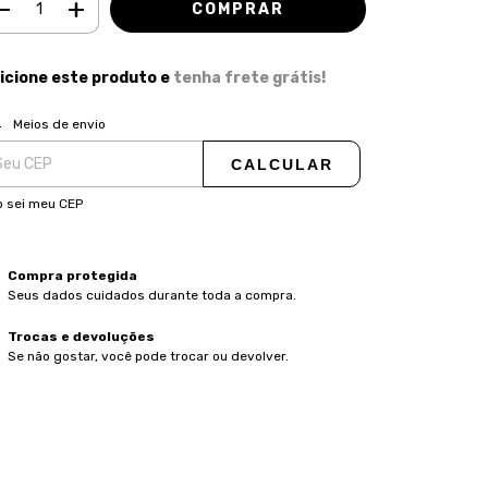
icione este produto e
tenha frete grátis!
ALTERAR CEP
regas para o CEP:
Meios de envio
CALCULAR
 sei meu CEP
Compra protegida
Seus dados cuidados durante toda a compra.
Trocas e devoluções
Se não gostar, você pode trocar ou devolver.