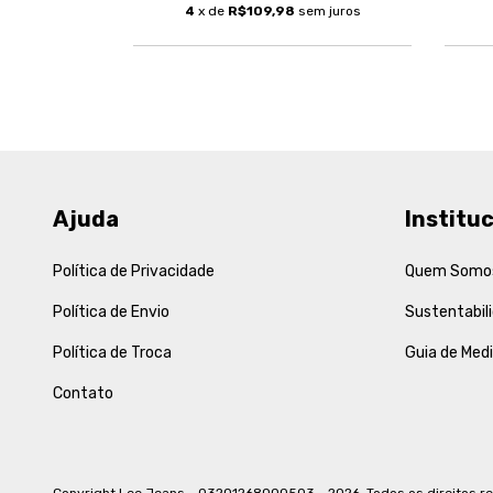
m juros
4
x de
R$109,98
sem juros
Ajuda
Instituc
Política de Privacidade
Quem Somo
Política de Envio
Sustentabil
Política de Troca
Guia de Med
Contato