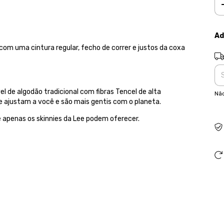
Ad
 com uma cintura regular, fecho de correr e justos da coxa
Ent
 de algodão tradicional com fibras Tencel de alta
Não
 se ajustam a você e são mais gentis com o planeta.
e apenas os skinnies da Lee podem oferecer.