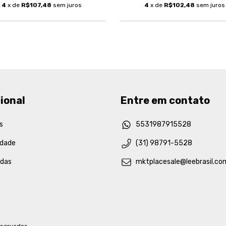
4
x de
R$107,48
sem juros
4
x de
R$102,48
sem juros
ional
Entre em contato
s
5531987915528
idade
(31) 98791-5528
idas
mktplacesale@leebrasil.co