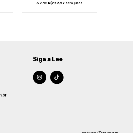
3
x de
R$119,97
sem juros
4
x de
Siga a Lee
m.br