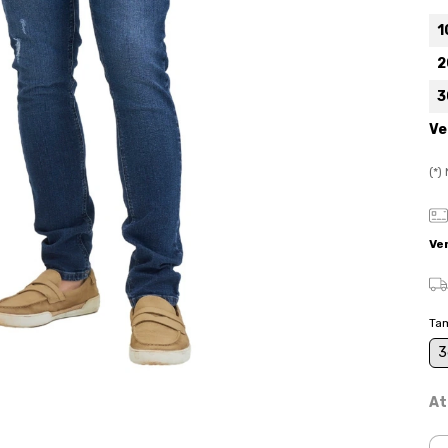
1
2
3
Ve
(*
Ve
Ta
3
At