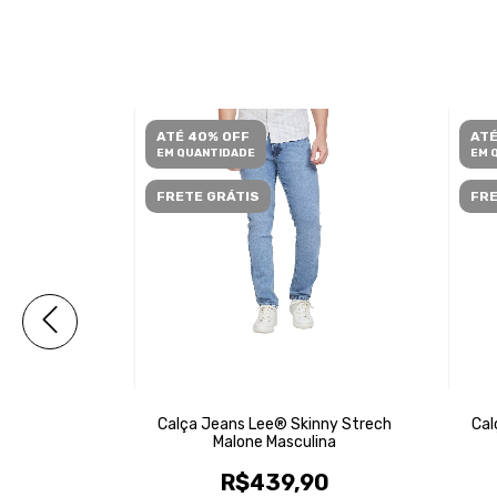
ATÉ 40% OFF
ATÉ
EM QUANTIDADE
EM 
FRETE GRÁTIS
FRE
nny Strech
Calça Jeans Lee® Skinny Strech
Cal
ina
Malone Masculina
90
R$439,90