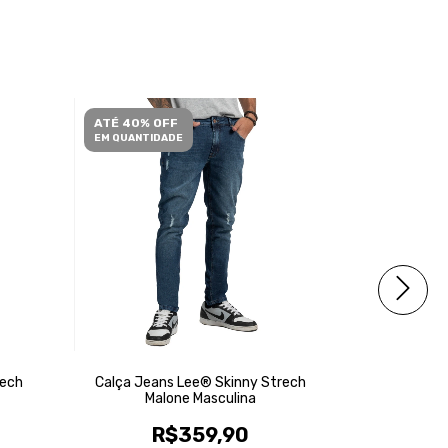
ATÉ 40% OFF
ATÉ 40% O
EM QUANTIDADE
EM QUANTID
FRETE GRÁ
rech
Calça Jeans Lee® Skinny Strech
Calça Jea
Malone Masculina
Ma
R$359,90