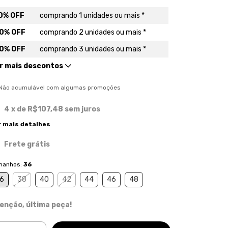
0% OFF
comprando 1 unidades ou mais *
0% OFF
comprando 2 unidades ou mais *
0% OFF
comprando 3 unidades ou mais *
r mais descontos
) Não acumulável com algumas promoções
4
x de
R$107,48
sem juros
r mais detalhes
Frete grátis
manhos:
36
6
38
40
42
44
46
48
enção, última peça!