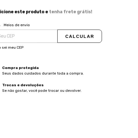
icione este produto e
tenha frete grátis!
ALTERAR CEP
regas para o CEP:
Meios de envio
CALCULAR
 sei meu CEP
Compra protegida
Seus dados cuidados durante toda a compra.
Trocas e devoluções
Se não gostar, você pode trocar ou devolver.