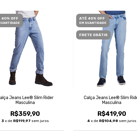
 40% OFF
ATÉ 40% OFF
QUANTIDADE
EM QUANTIDADE
FRETE GRÁTIS
alça Jeans Lee® Slim Rider
Calça Jeans Lee® Slim Rid
Masculina
Masculina
R$359,90
R$419,90
3
x de
R$119,97
sem juros
4
x de
R$104,98
sem juros