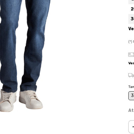
2
3
Ve
(*
Ve
Ta
3
At