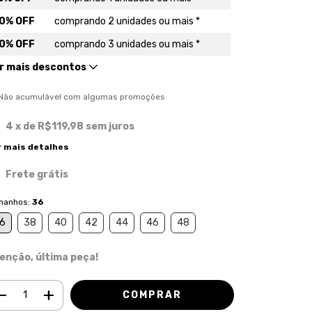
0% OFF
comprando 2 unidades ou mais *
0% OFF
comprando 3 unidades ou mais *
r mais descontos
) Não acumulável com algumas promoções
4
x de
R$119,98
sem juros
r mais detalhes
Frete grátis
manhos:
36
6
38
40
42
44
46
48
enção, última peça!