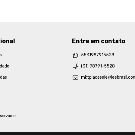
ional
Entre em contato
s
5531987915528
idade
(31) 98791-5528
idas
mktplacesale@leebrasil.co
eservados.