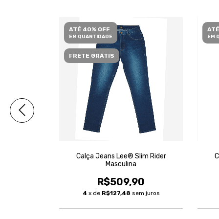
ATÉ 40% OFF
ATÉ
EM QUANTIDADE
EM 
FRETE GRÁTIS
lim Rider
Calça Jeans Lee® Slim Rider
C
Masculina
90
R$509,90
em juros
4
x de
R$127,48
sem juros