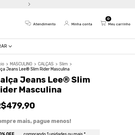
Troca fácil e devolução em a
0
Atendimento
Minha conta
Meu carrinho
RAR
cio
>
MASCULINO
>
CALÇAS
>
Slim
>
lça Jeans Lee® Slim Rider Masculina
alça Jeans Lee® Slim
ider Masculina
R$479,90
ompre mais, pague menos!
0% OFF
comprando 1 unidades ou mais *