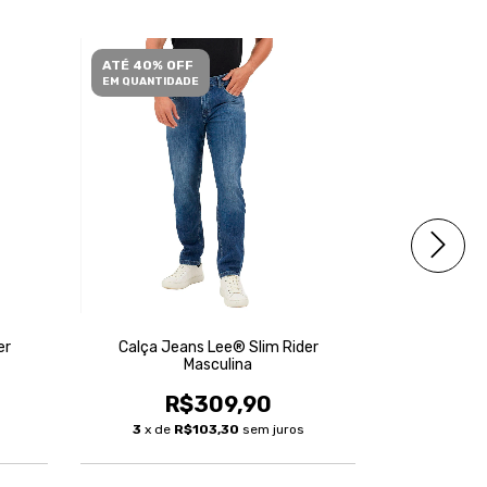
ATÉ 40% OFF
ATÉ 40% O
EM QUANTIDADE
EM QUANTID
FRETE GRÁ
er
Calça Jeans Lee® Slim Rider
Calça Je
Masculina
R$309,90
R
3
x de
R$103,30
sem juros
4
x de