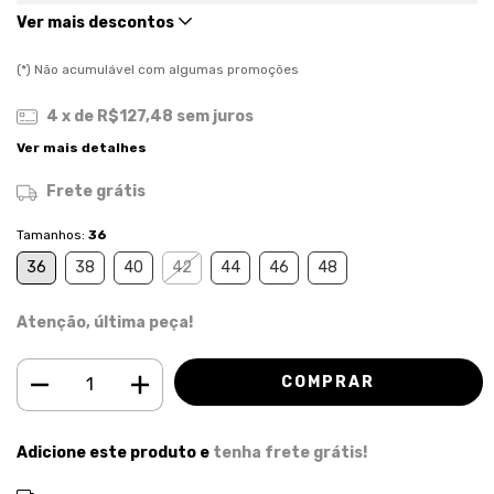
Ver mais descontos
(*) Não acumulável com algumas promoções
4
x de
R$127,48
sem juros
Ver mais detalhes
Frete grátis
Tamanhos:
36
36
38
40
42
44
46
48
Atenção, última peça!
Adicione este produto e
tenha frete grátis!
ALTERAR CEP
Entregas para o CEP: