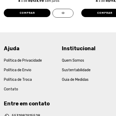
4
x de
R$124,98
sem juros
4
x de
R$114
COMPRAR
COMPRAR
Ajuda
Institucional
Política de Privacidade
Quem Somos
Política de Envio
Sustentabilidade
Política de Troca
Guia de Medidas
Contato
Entre em contato
5531987915528