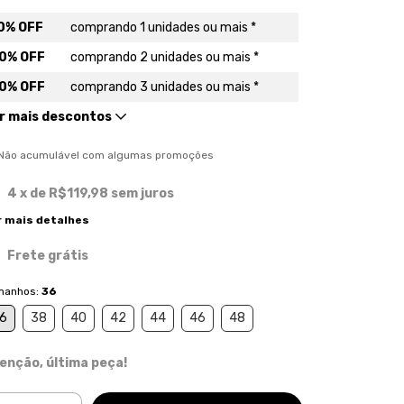
0% OFF
comprando 1 unidades ou mais *
0% OFF
comprando 2 unidades ou mais *
0% OFF
comprando 3 unidades ou mais *
r mais descontos
) Não acumulável com algumas promoções
4
x de
R$119,98
sem juros
r mais detalhes
Frete grátis
manhos:
36
6
38
40
42
44
46
48
enção, última peça!