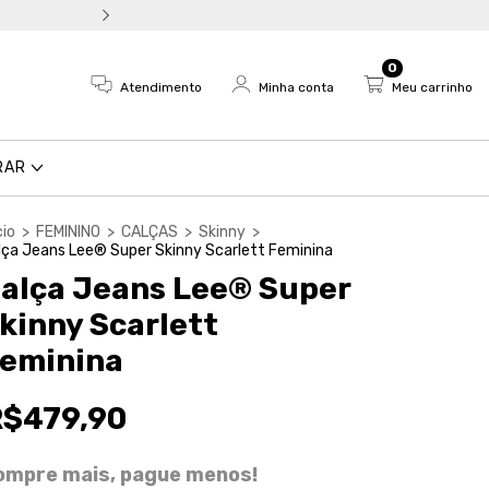
Troca fácil e devolução em a
0
Atendimento
Minha conta
Meu carrinho
RAR
cio
>
FEMININO
>
CALÇAS
>
Skinny
>
lça Jeans Lee® Super Skinny Scarlett Feminina
alça Jeans Lee® Super
kinny Scarlett
eminina
R$479,90
ompre mais, pague menos!