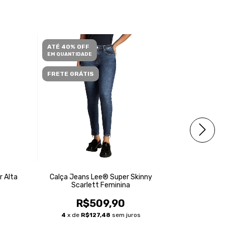
ATÉ 40% OFF
ATÉ 40% O
EM QUANTIDADE
EM QUANTID
FRETE GRÁTIS
r Alta
Calça Jeans Lee® Super Skinny
Calça Jeans
Scarlett Feminina
R$509,90
R
4
x de
R$127,48
sem juros
3
x de