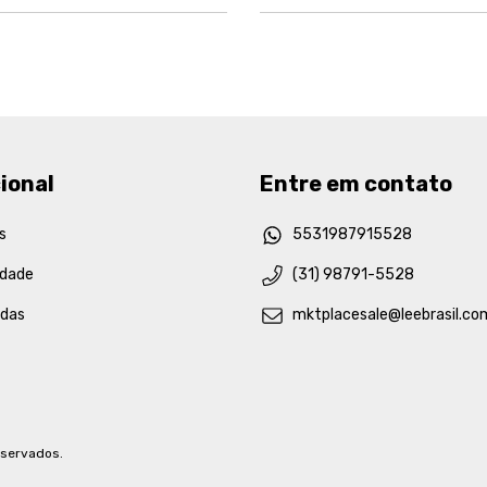
ional
Entre em contato
s
5531987915528
idade
(31) 98791-5528
idas
mktplacesale@leebrasil.co
eservados.