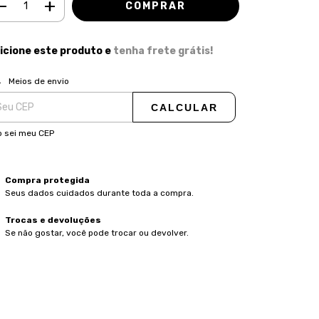
icione este produto e
tenha frete grátis!
ALTERAR CEP
regas para o CEP:
Meios de envio
CALCULAR
 sei meu CEP
Compra protegida
Seus dados cuidados durante toda a compra.
Trocas e devoluções
Se não gostar, você pode trocar ou devolver.