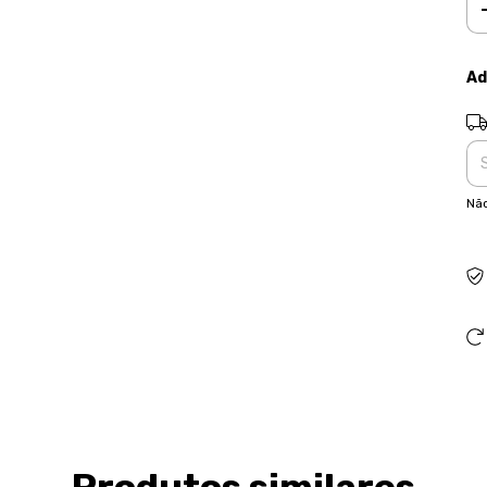
Ad
Ent
Não