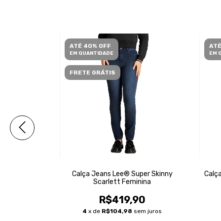
ATÉ 40% OFF
ATÉ
EM QUANTIDADE
EM 
FRETE GRÁTIS
y Super Alta
Calça Jeans Lee® Super Skinny
Calça
nina
Scarlett Feminina
90
R$419,90
m juros
4
x de
R$104,98
sem juros