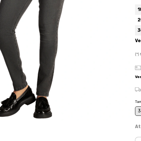
1
2
3
Ve
(*
Ve
Ta
3
At