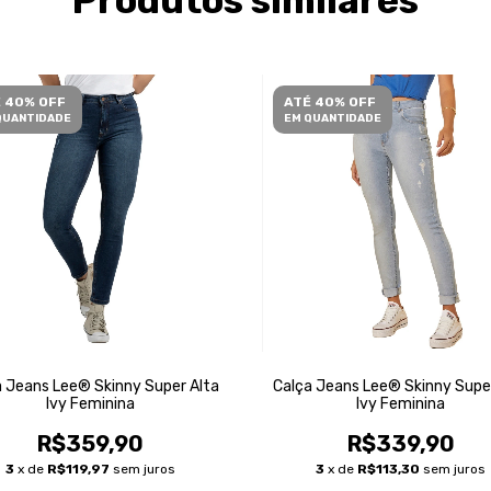
Produtos similares
 40% OFF
ATÉ 40% OFF
QUANTIDADE
EM QUANTIDADE
 Jeans Lee® Skinny Super Alta
Calça Jeans Lee® Skinny Supe
Ivy Feminina
Ivy Feminina
R$359,90
R$339,90
3
x de
R$119,97
sem juros
3
x de
R$113,30
sem juros