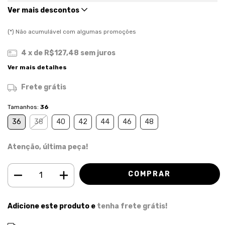
Ver mais descontos
(*) Não acumulável com algumas promoções
4
x de
R$127,48
sem juros
Ver mais detalhes
Frete grátis
Tamanhos:
36
36
38
40
42
44
46
48
Atenção, última peça!
Adicione este produto e
tenha frete grátis!
ALTERAR CEP
Entregas para o CEP: