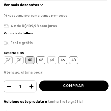
Ver mais descontos
(*) Não acumulável com algumas promoções
4
x de
R$109,98
sem juros
Ver mais detalhes
Frete grátis
Tamanhos:
40
36
38
40
42
44
46
48
Atenção, última peça!
Adicione este produto e
tenha frete grátis!
ALTERAR CEP
Entregas para o CEP: