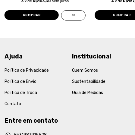
3
x de
R$103,30
sem juros
4
x de
R$127
COMPRAR
COMPRAR
Ajuda
Institucional
Política de Privacidade
Quem Somos
Política de Envio
Sustentabilidade
Política de Troca
Guia de Medidas
Contato
Entre em contato
5531987915528