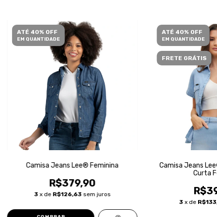
ATÉ 40% OFF
ATÉ 40% OFF
EM QUANTIDADE
EM QUANTIDADE
FRETE GRÁTIS
Camisa Jeans Lee® Feminina
Camisa Jeans Lee
Curta F
R$379,90
R$39
3
x de
R$126,63
sem juros
3
x de
R$133
COMPRAR