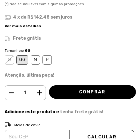
(*) Não acumulável com algumas promoções
4
x de
R$142,48
sem juros
Ver mais detalhes
Frete grátis
Tamanhos:
GG
G
GG
M
P
Atenção, última peça!
Adicione este produto e
tenha frete grátis!
ALTERAR CEP
Entregas para o CEP:
Meios de envio
CALCULAR