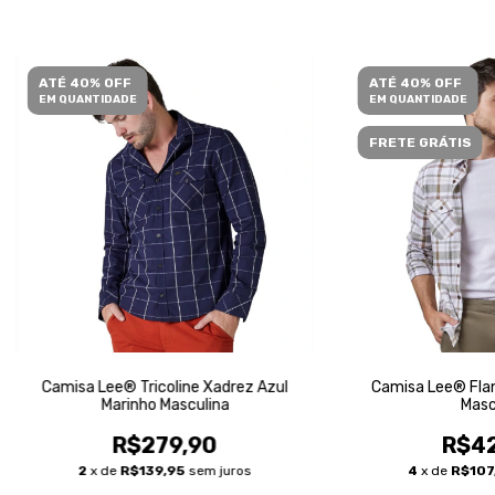
ATÉ 40% OFF
ATÉ 40% OFF
EM QUANTIDADE
EM QUANTIDADE
FRETE GRÁTIS
Camisa Lee® Tricoline Xadrez Azul
Camisa Lee® Flan
Marinho Masculina
Masc
R$279,90
R$42
2
x de
R$139,95
sem juros
4
x de
R$107