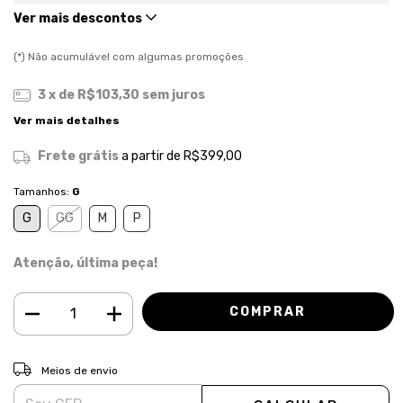
Ver mais descontos
(*) Não acumulável com algumas promoções
3
x de
R$103,30
sem juros
Ver mais detalhes
Frete grátis
a partir de
R$399,00
Tamanhos:
G
G
GG
M
P
Atenção, última peça!
ALTERAR CEP
Entregas para o CEP:
Meios de envio