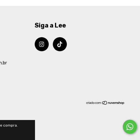
Siga a Lee
m.br
de compra.