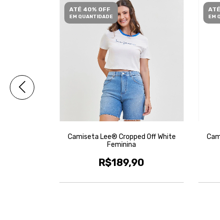
ATÉ 40% OFF
ATÉ
EM QUANTIDADE
EM 
Look Branca
Camiseta Lee® Cropped Off White
Cam
Feminina
0
R$189,90