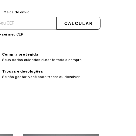
ALTERAR CEP
regas para o CEP:
Meios de envio
CALCULAR
 sei meu CEP
Compra protegida
Seus dados cuidados durante toda a compra.
Trocas e devoluções
Se não gostar, você pode trocar ou devolver.