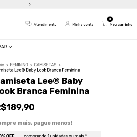
Troca fácil e devolução em a
0
Atendimento
Minha conta
Meu carrinho
RAR
cio
>
FEMININO
>
CAMISETAS
>
miseta Lee® Baby Look Branca Feminina
amiseta Lee® Baby
ook Branca Feminina
R$189,90
ompre mais, pague menos!
0% OFF
comprando 1 unidades ou mais *