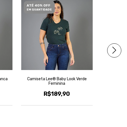
ATÉ 40% OFF
ATÉ 40% O
EM QUANTIDADE
EM QUANTID
anca
Camiseta Lee® Baby Look Verde
Camiseta L
Feminina
R$189,90