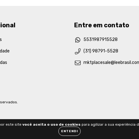
ional
Entre em contato
s
5531987915528
idade
(31) 98791-5528
idas
mktplacesale@leebrasil.co
eservados.
or este site
você aceita o uso de cookies
para agilizar a sua experiência 
ENTENDI