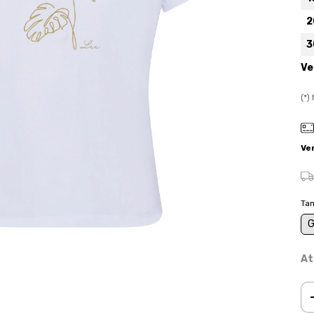
2
3
Ve
(*
Ve
Ta
At