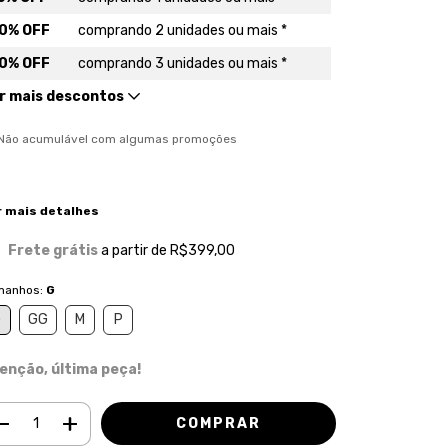
0% OFF
comprando 2 unidades ou mais *
0% OFF
comprando 3 unidades ou mais *
r mais descontos
) Não acumulável com algumas promoções
r mais detalhes
Frete grátis
a partir de
R$399,00
manhos:
G
G
GG
M
P
enção, última peça!