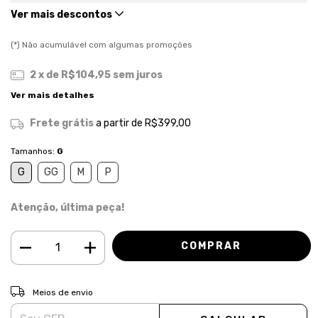
Ver mais descontos
(*) Não acumulável com algumas promoções
2
x de
R$104,95
sem juros
Ver mais detalhes
Frete grátis
a partir de
R$399,00
Tamanhos:
G
G
GG
M
P
Atenção, última peça!
ALTERAR CEP
Entregas para o CEP:
Meios de envio