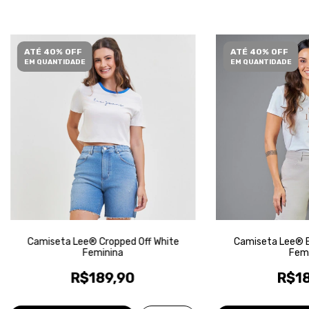
ATÉ 40% OFF
ATÉ 40% OFF
EM QUANTIDADE
EM QUANTIDADE
Camiseta Lee® Cropped Off White
Camiseta Lee® B
Feminina
Femi
R$189,90
R$18