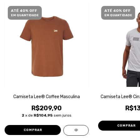
ATÉ 40% OFF
ATÉ 40% OFF
EM QUANTIDADE
EM QUANTIDADE
Camiseta Lee® Coffee Masculina
Camiseta Lee® Cinz
R$209,90
R$13
2
x de
R$104,95
sem juros
COMPRAR
COMPRAR