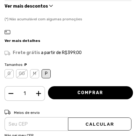
Ver mais descontos
(*) Não acumulável com algumas promoções
Ver mais detalhes
Frete grátis
a partir de
R$399,00
Tamanhos:
P
G
GG
M
P
ALTERAR CEP
Entregas para o CEP:
Meios de envio
CALCULAR
Não sei meu CEP