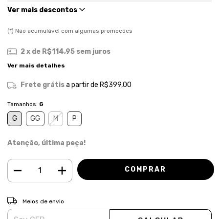
Ver mais descontos
(*) Não acumulável com algumas promoções
2
x de
R$114,95
sem juros
Ver mais detalhes
Frete grátis
a partir de
R$399,00
Tamanhos:
G
G
GG
M
P
Atenção, última peça!
ALTERAR CEP
Entregas para o CEP:
Meios de envio