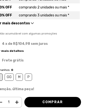
0% OFF
comprando 2 unidades ou mais *
0% OFF
comprando 3 unidades ou mais *
r mais descontos
) Não acumulável com algumas promoções
4
x de
R$104,98
sem juros
r mais detalhes
Frete grátis
manhos:
G
G
GG
M
P
enção, última peça!