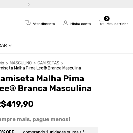
Troca fácil e devolução em a
0
Atendimento
Minha conta
Meu carrinho
RAR
cio
>
MASCULINO
>
CAMISETAS
>
miseta Malha Pima Lee® Branca Masculina
amiseta Malha Pima
ee® Branca Masculina
R$419,90
ompre mais, pague menos!
0% OFF
comprando 1 unidades ou mais *