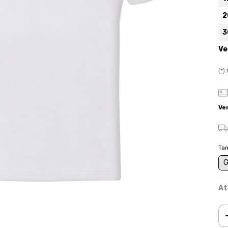
2
3
Ve
(*
Ve
Ta
At