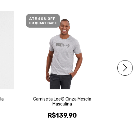
ATÉ 40% OFF
ATÉ 40% O
EM QUANTIDADE
EM QUANTID
la
Camiseta Lee® Cinza Mescla
Camiseta L
Masculina
R$139,90