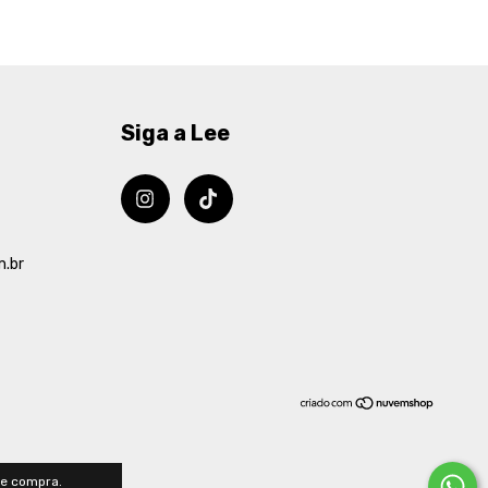
Siga a Lee
m.br
de compra.