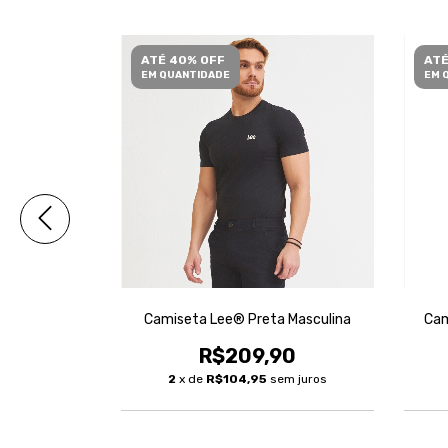
ATÉ 40% OFF
ATÉ
EM QUANTIDADE
EM 
 Masculina
Camiseta Lee® Preta Masculina
Cam
0
R$209,90
2
x de
R$104,95
sem juros