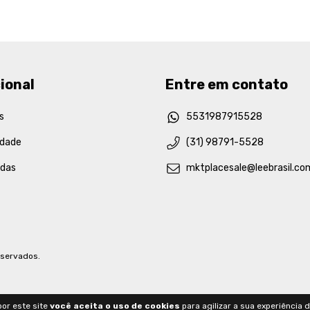
ional
Entre em contato
s
5531987915528
idade
(31) 98791-5528
idas
mktplacesale@leebrasil.co
eservados.
or este site
você aceita o uso de cookies
para agilizar a sua experiência 