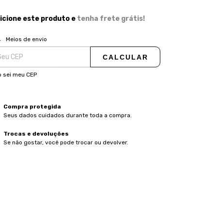
icione este produto e
tenha frete grátis!
ALTERAR CEP
regas para o CEP:
Meios de envio
CALCULAR
 sei meu CEP
Compra protegida
Seus dados cuidados durante toda a compra.
Trocas e devoluções
Se não gostar, você pode trocar ou devolver.