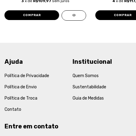
3
x de
R$109,97
sem juros
4
x de
R$117
COMPRAR
COMPRAR
Ajuda
Institucional
Política de Privacidade
Quem Somos
Política de Envio
Sustentabilidade
Política de Troca
Guia de Medidas
Contato
Entre em contato