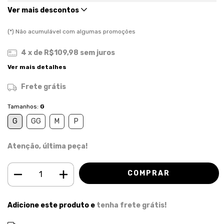
Ver mais descontos
(*) Não acumulável com algumas promoções
4
x de
R$109,98
sem juros
Ver mais detalhes
Frete grátis
Tamanhos:
G
G
GG
M
P
Atenção, última peça!
Adicione este produto e
tenha frete grátis!
ALTERAR CEP
Entregas para o CEP: