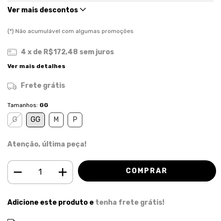
Ver mais descontos
(*) Não acumulável com algumas promoções
4
x de
R$172,48
sem juros
Ver mais detalhes
Frete grátis
Tamanhos:
GG
G
GG
M
P
Atenção, última peça!
Adicione este produto e
tenha frete grátis!
ALTERAR CEP
Entregas para o CEP: