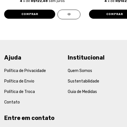
4
x de
R$122,48
sem juros
4
x de
R$162
COMPRAR
COMPRAR
Ajuda
Institucional
Política de Privacidade
Quem Somos
Política de Envio
Sustentabilidade
Política de Troca
Guia de Medidas
Contato
Entre em contato