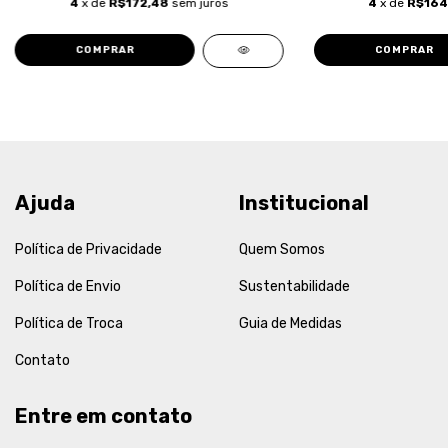
4
x de
R$172,48
sem juros
4
x de
R$164
COMPRAR
COMPRAR
Ajuda
Institucional
Política de Privacidade
Quem Somos
Política de Envio
Sustentabilidade
Política de Troca
Guia de Medidas
Contato
Entre em contato