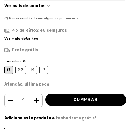
Ver mais descontos
(*) Não acumulável com algumas promoções
4
x de
R$162,48
sem juros
Ver mais detalhes
Frete grátis
Tamanhos:
G
G
GG
M
P
Atenção, última peça!
Adicione este produto e
tenha frete grátis!
ALTERAR CEP
Entregas para o CEP: