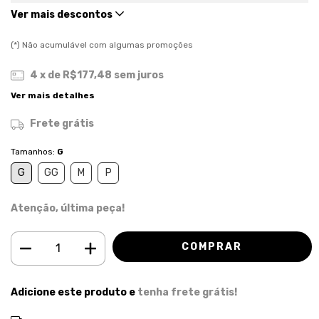
Ver mais descontos
(*) Não acumulável com algumas promoções
4
x de
R$177,48
sem juros
Ver mais detalhes
Frete grátis
Tamanhos:
G
G
GG
M
P
Atenção, última peça!
Adicione este produto e
tenha frete grátis!
ALTERAR CEP
Entregas para o CEP: