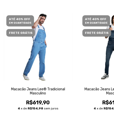
ATÉ 40% OFF
ATÉ 40% OFF
EM QUANTIDADE
EM QUANTIDADE
FRETE GRÁTIS
FRETE GRÁTIS
Macacão Jeans Lee® Tradicional
Macacão Jeans Le
Masculino
Masc
R$619,90
R$61
4
x de
R$154,98
sem juros
4
x de
R$154