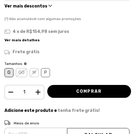
Ver mais descontos
(*) Não acumulável com algumas promoções
4
x de
R$154,98
sem juros
Ver mais detalhes
Frete grátis
Tamanhos:
G
G
GG
M
P
Adicione este produto e
tenha frete grátis!
ALTERAR CEP
Entregas para o CEP:
Meios de envio