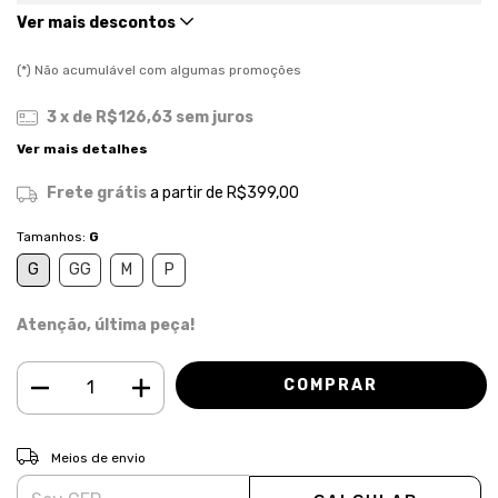
Ver mais descontos
(*) Não acumulável com algumas promoções
3
x de
R$126,63
sem juros
Ver mais detalhes
Frete grátis
a partir de
R$399,00
Tamanhos:
G
G
GG
M
P
Atenção, última peça!
ALTERAR CEP
Entregas para o CEP:
Meios de envio