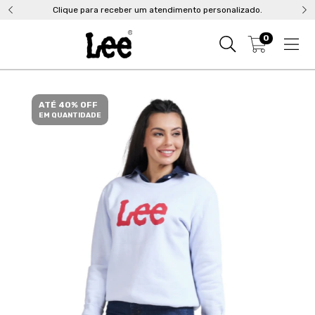
Clique para receber um atendimento personalizado.
0
ATÉ 40% OFF
EM QUANTIDADE