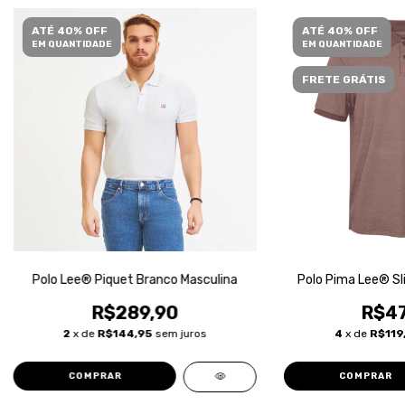
ATÉ 40% OFF
ATÉ 40% OFF
EM QUANTIDADE
EM QUANTIDADE
FRETE GRÁTIS
Polo Lee® Piquet Branco Masculina
Polo Pima Lee® Sl
R$289,90
R$47
2
x de
R$144,95
sem juros
4
x de
R$119
COMPRAR
COMPRAR