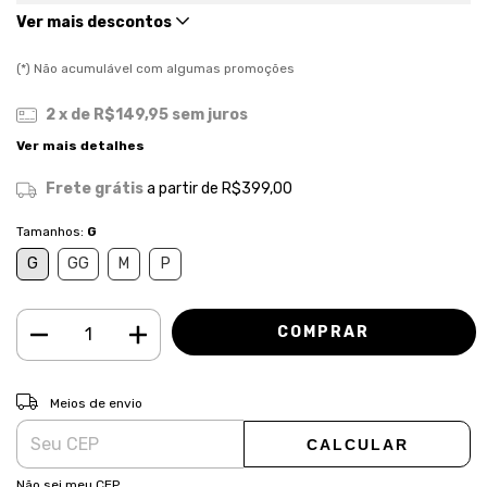
Ver mais descontos
(*) Não acumulável com algumas promoções
2
x de
R$149,95
sem juros
Ver mais detalhes
Frete grátis
a partir de
R$399,00
Tamanhos:
G
G
GG
M
P
ALTERAR CEP
Entregas para o CEP:
Meios de envio
CALCULAR
Não sei meu CEP