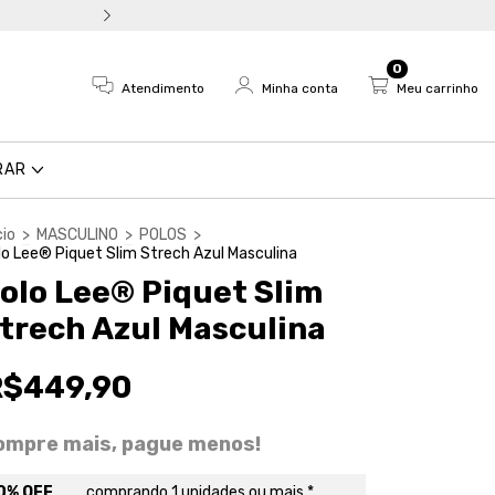
Troca fácil e devolução em a
0
Atendimento
Minha conta
Meu carrinho
RAR
cio
>
MASCULINO
>
POLOS
>
lo Lee® Piquet Slim Strech Azul Masculina
olo Lee® Piquet Slim
trech Azul Masculina
R$449,90
ompre mais, pague menos!
0% OFF
comprando 1 unidades ou mais *