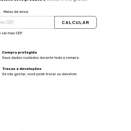
ALTERAR CEP
regas para o CEP:
Meios de envio
CALCULAR
 sei meu CEP
Compra protegida
Seus dados cuidados durante toda a compra.
Trocas e devoluções
Se não gostar, você pode trocar ou devolver.