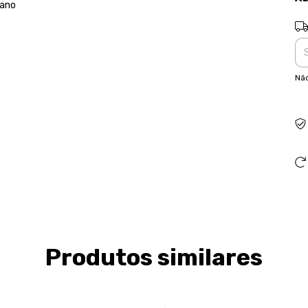
tano
Ent
Não
Produtos similares