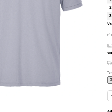
2
3
Ve
(*
Ve
Ta
Ad