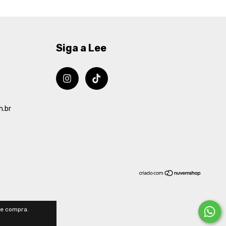
Siga a Lee
m.br
de compra.