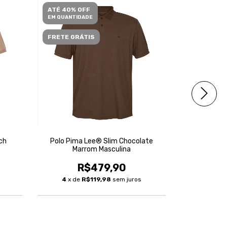
ATÉ 40% OFF
ATÉ 40% O
EM QUANTIDADE
EM QUANTID
FRETE GRÁTIS
ch
Polo Pima Lee® Slim Chocolate
Polo Lee® 
Marrom Masculina
R
R$479,90
2
x de
4
x de
R$119,98
sem juros