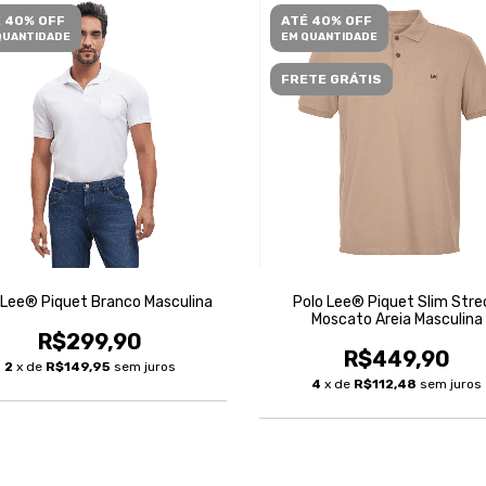
 40% OFF
ATÉ 40% OFF
QUANTIDADE
EM QUANTIDADE
FRETE GRÁTIS
 Lee® Piquet Branco Masculina
Polo Lee® Piquet Slim Stre
Moscato Areia Masculina
R$299,90
R$449,90
2
x de
R$149,95
sem juros
4
x de
R$112,48
sem juros