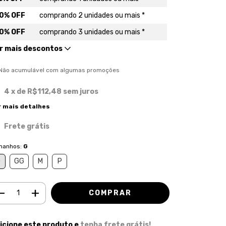
0% OFF
comprando 2 unidades ou mais *
0% OFF
comprando 3 unidades ou mais *
r mais descontos
) Não acumulável com algumas promoções
4
x de
R$112,48
sem juros
r mais detalhes
Frete grátis
manhos:
G
G
GG
M
P
icione este produto e
tenha frete grátis!