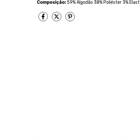
Composição:
59% Algodão 38% Poliéster 3% Elas