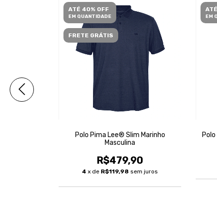
ATÉ 40% OFF
ATÉ
EM QUANTIDADE
EM 
FRETE GRÁTIS
a Masculina
Polo Pima Lee® Slim Marinho
Polo
Masculina
90
R$479,90
m juros
4
x de
R$119,98
sem juros