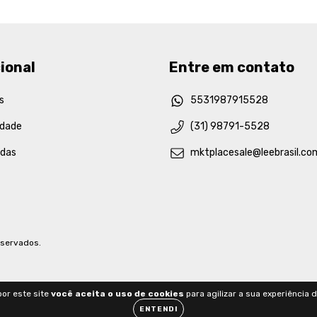
ional
Entre em contato
s
5531987915528
idade
(31) 98791-5528
idas
mktplacesale@leebrasil.co
eservados.
or este site
você aceita o uso de cookies
para agilizar a sua experiência 
ENTENDI