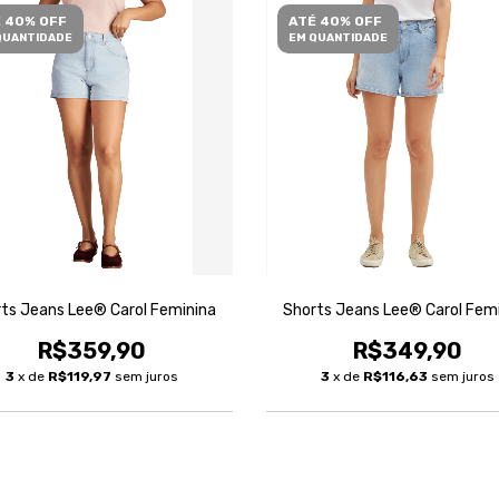
 40% OFF
ATÉ 40% OFF
QUANTIDADE
EM QUANTIDADE
ts Jeans Lee® Carol Feminina
Shorts Jeans Lee® Carol Fem
R$359,90
R$349,90
3
x de
R$119,97
sem juros
3
x de
R$116,63
sem juros