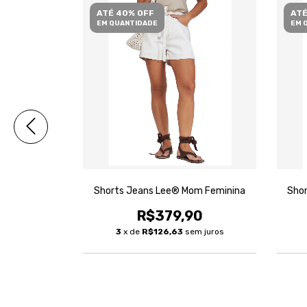
ATÉ 40% OFF
ATÉ
EM QUANTIDADE
EM 
der Feminina
Shorts Jeans Lee® Mom Feminina
Shor
90
R$379,90
m juros
3
x de
R$126,63
sem juros