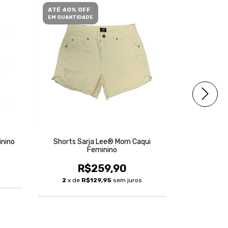
ATÉ 40% OFF
ATÉ 40% O
EM QUANTIDADE
EM QUANTID
inino
Shorts Sarja Lee® Mom Caqui
Shorts Jea
Feminino
R$259,90
3
x de
2
x de
R$129,95
sem juros