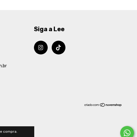
Siga a Lee
m.br
de compra.