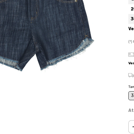
2
3
Ve
(*
Ve
Ta
3
At