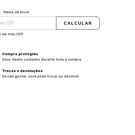
ALTERAR CEP
regas para o CEP:
Meios de envio
CALCULAR
 sei meu CEP
Compra protegida
Seus dados cuidados durante toda a compra.
Trocas e devoluções
Se não gostar, você pode trocar ou devolver.