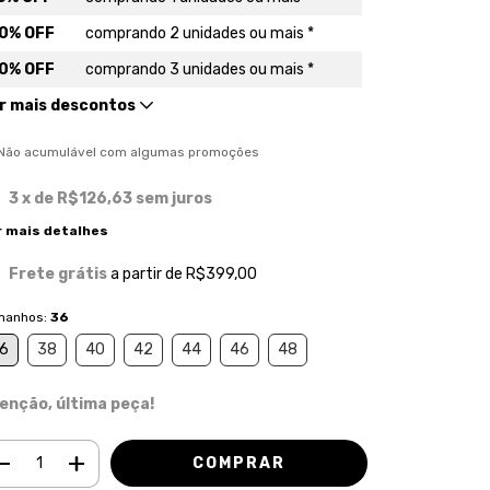
0% OFF
comprando 2 unidades ou mais *
0% OFF
comprando 3 unidades ou mais *
r mais descontos
) Não acumulável com algumas promoções
3
x de
R$126,63
sem juros
r mais detalhes
Frete grátis
a partir de
R$399,00
manhos:
36
6
38
40
42
44
46
48
enção, última peça!