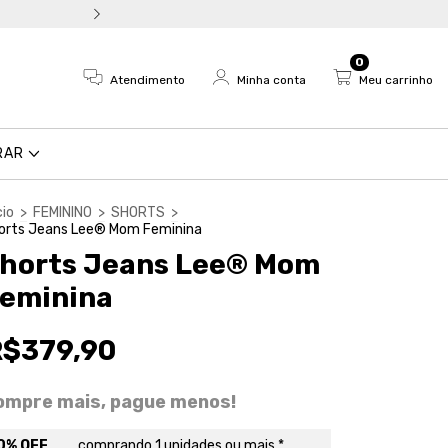
Troca fácil e devolução em a
0
Atendimento
Minha conta
Meu carrinho
RAR
cio
>
FEMININO
>
SHORTS
>
orts Jeans Lee® Mom Feminina
horts Jeans Lee® Mom
eminina
R$379,90
ompre mais, pague menos!
0% OFF
comprando 1 unidades ou mais *