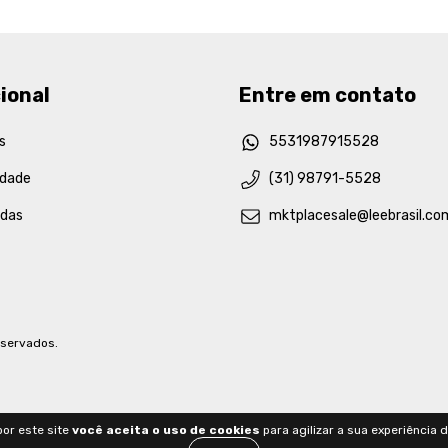
ional
Entre em contato
s
5531987915528
idade
(31) 98791-5528
idas
mktplacesale@leebrasil.co
eservados.
or este site
você aceita o uso de cookies
para agilizar a sua experiência 