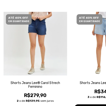
ATÉ 40% OFF
ATÉ 40% OFF
EM QUANTIDADE
EM QUANTIDADE
Shorts Jeans Lee® Carol Strech
Shorts Jeans Lee
Feminino
R$34
R$279,90
3
x de
R$116
2
x de
R$139,95
sem juros