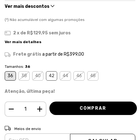
Ver mais descontos
(*) Não acumulável com algumas promoções
2
x de
R$129,95
sem juros
Ver mais detalhes
Frete grátis
a partir de
R$399,00
Tamanhos:
36
36
38
40
42
44
46
48
Atenção, última peça!
ALTERAR CEP
Entregas para o CEP:
Meios de envio