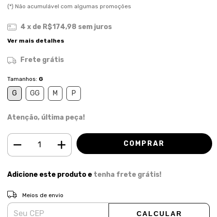
(*) Não acumulável com algumas promoções
4
x de
R$174,98
sem juros
Ver mais detalhes
Frete grátis
Tamanhos:
G
G
GG
M
P
Atenção, última peça!
Adicione este produto e
tenha frete grátis!
ALTERAR CEP
Entregas para o CEP:
Meios de envio
CALCULAR