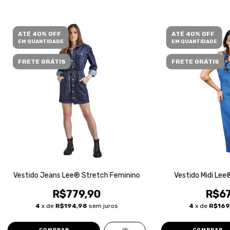
ATÉ 40% OFF
ATÉ 40% OFF
EM QUANTIDADE
EM QUANTIDADE
FRETE GRÁTIS
FRETE GRÁTIS
Vestido Jeans Lee® Stretch Feminino
Vestido Midi Lee
R$779,90
R$67
4
x de
R$194,98
sem juros
4
x de
R$169
COMPRAR
COMPRAR