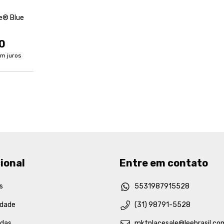
e® Blue
0
m juros
ional
Entre em contato
s
5531987915528
idade
(31) 98791-5528
idas
mktplacesale@leebrasil.co