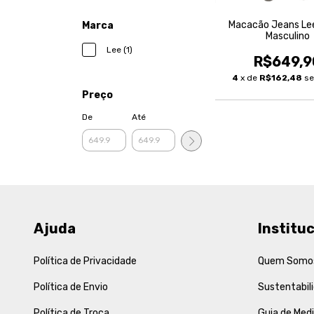
Macacão Jeans Le
Marca
Masculino
Lee (1)
R$649,9
4
x de
R$162,48
se
Preço
De
Até
Ajuda
Instituc
Política de Privacidade
Quem Somo
Política de Envio
Sustentabil
Política de Troca
Guia de Med