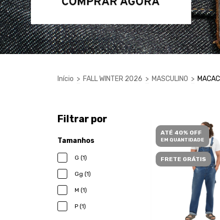
Início
>
FALL WINTER 2026
>
MASCULINO
>
MACAC
Filtrar por
ATÉ 40% OFF
Tamanhos
EM QUANTIDADE
G (1)
FRETE GRÁTIS
Gg (1)
M (1)
P (1)