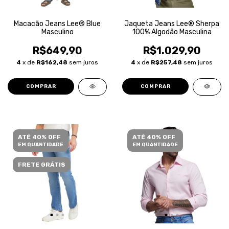
Macacão Jeans Lee® Blue
Jaqueta Jeans Lee® Sherpa
Masculino
100% Algodão Masculina
R$649,90
R$1.029,90
4
x de
R$162,48
sem juros
4
x de
R$257,48
sem juros
COMPRAR
COMPRAR
ATÉ 40% OFF
ATÉ 40% OFF
EM QUANTIDADE
EM QUANTIDADE
FRETE GRÁTIS