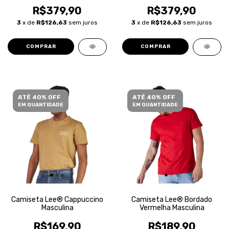
R$379,90
R$379,90
3
x de
R$126,63
sem juros
3
x de
R$126,63
sem juros
COMPRAR
COMPRAR
ATÉ 40% OFF
ATÉ 40% OFF
EM QUANTIDADE
EM QUANTIDADE
Camiseta Lee® Cappuccino
Camiseta Lee® Bordado
Masculina
Vermelha Masculina
R$169,90
R$189,90