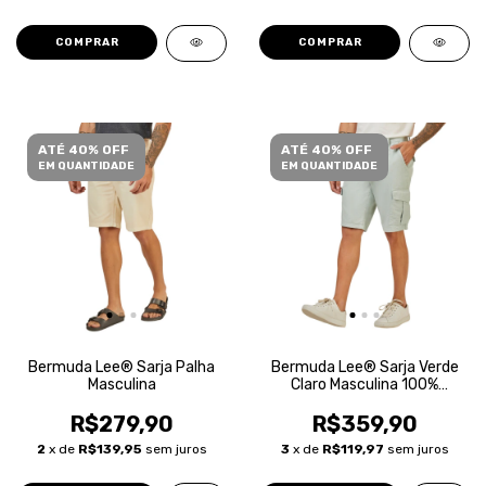
COMPRAR
COMPRAR
ATÉ 40% OFF
ATÉ 40% OFF
EM QUANTIDADE
EM QUANTIDADE
Bermuda Lee® Sarja Palha
Bermuda Lee® Sarja Verde
Masculina
Claro Masculina 100%
Algodão
R$279,90
R$359,90
2
x de
R$139,95
sem juros
3
x de
R$119,97
sem juros