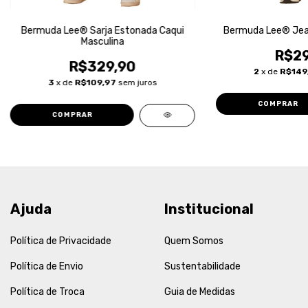
Bermuda Lee® Sarja Estonada Caqui
Bermuda Lee® Jean
Masculina
R$29
R$329,90
2
x de
R$149
3
x de
R$109,97
sem juros
COMPRAR
COMPRAR
Ajuda
Institucional
Política de Privacidade
Quem Somos
Política de Envio
Sustentabilidade
Política de Troca
Guia de Medidas