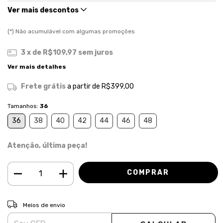
Ver mais descontos
(*) Não acumulável com algumas promoções
3
x de
R$109,97
sem juros
Ver mais detalhes
Frete grátis
a partir de
R$399,00
Tamanhos:
36
36
38
40
42
44
46
48
Atenção, última peça!
ALTERAR CEP
Entregas para o CEP:
Meios de envio